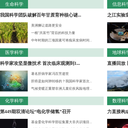
生命科学
信息科
我国科学团队破解百年甘蔗育种核心谜...
之江实验室
美洲狮让道路更安全
一根“共富竹”背后的科技力量
中年时期的三项因素可将痴呆发病时间...
医学科学
地球科
科学家攻坚显微技术 首次临床观测到1...
直播回放
著名肝病学家冯百芳逝世
肝癌是如何肺转移的？我国科学家首次...
气候变暖正重塑非洲儿童疟疾风险地理...
化学科学
数理科
第449期双清论坛“电化学储氢”召开
力直接构成
基金委化学科学部征集重大非共识项目...