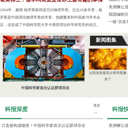
·
美洲狮让
2004年，戴维·格罗斯获得诺贝尔物理学奖。过去20多年里，格
·
我国编制完
罗斯是中国理论物理学界的常客。他频繁来到中国参与学术会
·
一根“共富
议，还促成了中国科学院大学卡弗里理论科学研究所的创立。
新闻图集
太阳表面最高分辨率图像
来了
中国科学家首次认证胶球存在
更多
科报深度
科报
>>
·
力直接构成物质！中国科学家首次认证胶球存在
·
美洲狮让