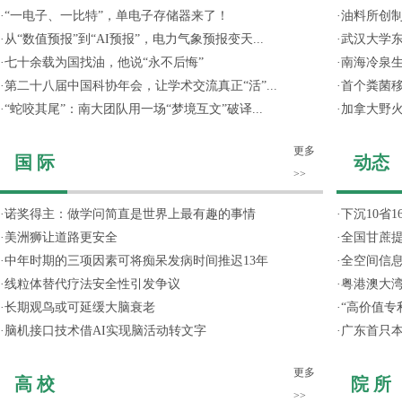
·
“一电子、一比特”，单电子存储器来了！
·
油料所创
·
从“数值预报”到“AI预报”，电力气象预报变天...
·
武汉大学东
·
七十余载为国找油，他说“永不后悔”
·
南海冷泉
·
第二十八届中国科协年会，让学术交流真正“活”...
·
首个粪菌
·
“蛇咬其尾”：南大团队用一场“梦境互文”破译...
·
加拿大野
更多
国 际
动态
>>
·
诺奖得主：做学问简直是世界上最有趣的事情
·
下沉10省
·
美洲狮让道路更安全
·
全国甘蔗
·
中年时期的三项因素可将痴呆发病时间推迟13年
·
全空间信
·
线粒体替代疗法安全性引发争议
·
粤港澳大
·
长期观鸟或可延缓大脑衰老
·
“高价值专
·
脑机接口技术借AI实现脑活动转文字
·
广东首只
更多
高 校
院 所
>>