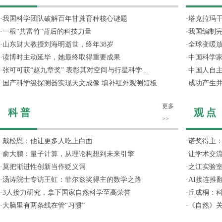
·
我国科学团队破解百年甘蔗育种核心谜题
·
塔克拉玛
·
一根“共富竹”背后的科技力量
·
我国编制完
·
山东财大教授刘海明逝世，终年38岁
·
全球变暖放
·
读博时主动延毕，她最终取得重要成果
·
中国科学
·
张可可获“赵九章奖” 表彰其对空间与行星科学...
·
中国人自主
·
国产科学级探测器实现天文成像 填补红外观测短板
·
成功产生并
更多
科 普
观 点
>>
·
戴松恩：他让更多人吃上白面
·
诺奖得主
·
俞大鹏：量子计算，从理论构想到未来引擎
·
让学术交流
·
莫把渐进性创新当作贬义词
·
之江实验
·
汤涛院士专访王虹：菲尔兹奖得主的数学之路
·
AI接连推
·
3人接力研究，拿下国家自然科学至高荣誉
·
丘成桐：
·
大脑里有两条线在管“习惯”
·
《自然》关