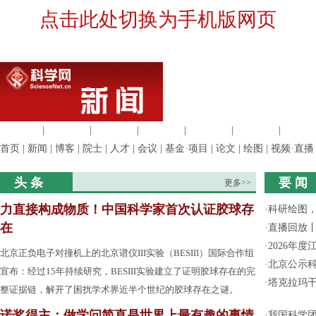
点击此处切换为手机版网页
生命科学
|
医学科学
|
化学科学
|
工程材料
|
信息科学
|
地球科学
|
数理科
首页
|
新闻
|
博客
|
院士
|
人才
|
会议
|
基金·项目
|
论文
|
绘图
|
视频·直播
头 条
要 闻
更多>>
力直接构成物质！中国科学家首次认证胶球存
·
科研绘图，
在
·
直播回放
·
2026年
北京正负电子对撞机上的北京谱仪III实验（BESIII）国际合作组
·
北京公示
宣布：经过15年持续研究，BESIII实验建立了证明胶球存在的完
·
塔克拉玛
整证据链，解开了困扰学术界近半个世纪的胶球存在之谜。
诺奖得主：做学问简直是世界上最有趣的事情
·
我国科学