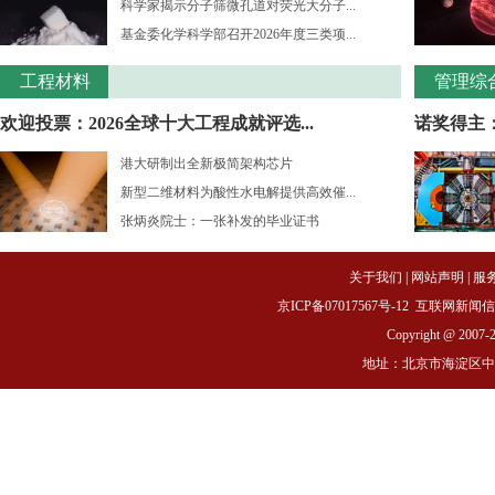
科学家揭示分子筛微孔道对荧光大分子...
基金委化学科学部召开2026年度三类项...
工程材料
管理综
欢迎投票：2026全球十大工程成就评选...
诺奖得主：
港大研制出全新极简架构芯片
新型二维材料为酸性水电解提供高效催...
张炳炎院士：一张补发的毕业证书
关于我们
|
网站声明
|
服
京ICP备07017567号-12
互联网新闻信息服务
Copyright @ 2007-
地址：北京市海淀区中关村