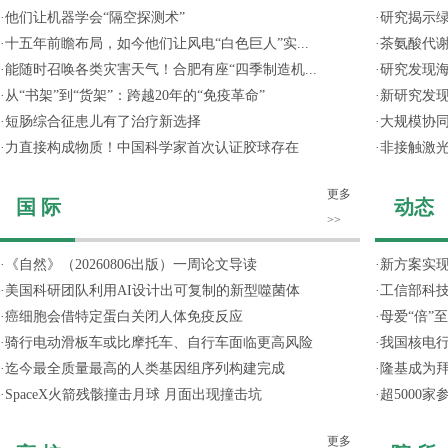
·
他们让机器学会“隔空探测术”
·
研究揭示
·
十五年前瞻布局，如今他们让风电“白色巨人”实...
·
茶氨酸代
·
能随时召唤各类灾害天气！合肥有座“四季制造机...
·
研究发现
·
从“书架”到“货架”：跨越20年的“免疫革命”
·
新研究发现
·
短肠综合征患儿有了治疗新选择
·
大规模协同
·
力直接构成物质！中国科学家首次认证胶球存在
·
非接触激光
更多
国 际
动态
>>
·
《自然》（20260806出版）一周论文导读
·
新方案实
·
美国科研团队利用AI设计出可复制的新型噬菌体
·
工信部科技
·
癌细胞会借特定蛋白关闭人体免疫反应
·
母爱“倍”
·
骑行电动滑板车或比摩托车、自行车面临更高风险
·
我国核电行
·
迄今最全质量最高的人类基因组序列构建完成
·
隆基成为
·
SpaceX火箭残骸撞击月球 月面出现撞击坑
·
超5000
更多