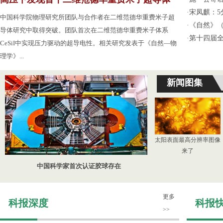
·
宋凤麒：
中国科学院物理研究所团队与合作者在二维范德华重费米子超
·
《自然》（
导体研究中取得突破。团队首次在二维范德华重费米子体系
·
第十四届
CeSiI中实现压力驱动的超导电性。相关研究发表于《自然—物
理学》...
新闻图集
太阳表面最高分辨率图像
来了
中国科学家首次认证胶球存在
更多
科报深度
科报
>>