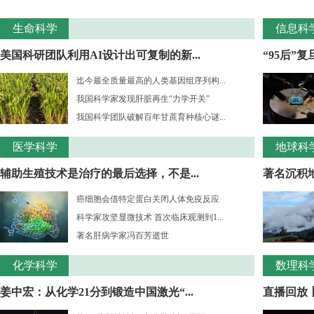
生命科学
信息科
美国科研团队利用AI设计出可复制的新...
“95后”
迄今最全质量最高的人类基因组序列构...
我国科学家发现肝脏再生“力学开关”
我国科学团队破解百年甘蔗育种核心谜...
医学科学
地球科
辅助生殖技术是治疗的最后选择，不是...
著名沉积
癌细胞会借特定蛋白关闭人体免疫反应
科学家攻坚显微技术 首次临床观测到1...
著名肝病学家冯百芳逝世
化学科学
数理科
姜中宏：从化学21分到锻造中国激光“...
直播回放丨