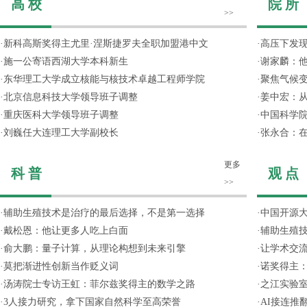
高 校
院 所
>>
·
新科高斯奖得主尤里·涅斯捷罗夫全职加盟港中文
·
高压下发
·
施一公寄语西湖大学本科新生
·
谢家麟：他
·
东华理工大学成立核能与核技术卓越工程师学院
·
聚焦气候变
·
北京信息科技大学领导班子调整
·
姜中宏：从
·
重庆医科大学领导班子调整
·
中国科学院
·
刘巍任大连理工大学副校长
·
张永合：在
更多
科 普
观 点
>>
·
辅助生殖技术是治疗的最后选择，不是第一选择
·
中国开源大
·
戴松恩：他让更多人吃上白面
·
辅助生殖
·
俞大鹏：量子计算，从理论构想到未来引擎
·
让学术交流
·
莫把渐进性创新当作贬义词
·
诺奖得主
·
汤涛院士专访王虹：菲尔兹奖得主的数学之路
·
之江实验
·
3人接力研究，拿下国家自然科学至高荣誉
·
AI接连推