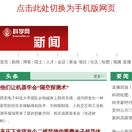
点击此处切换为手机版网页
生命科学
|
医学科学
|
化学科学
|
工程材料
|
信息科学
|
地球科学
|
数理科
首页
|
新闻
|
博客
|
院士
|
人才
|
会议
|
基金·项目
|
论文
|
绘图
|
视频·直播
头 条
要 闻
更多>>
他们让机器学会“隔空探测术”
·
直播回放
·
科研绘图，
西安电子科技大学团队从电鳗身上获得灵感，成功研发出一种
·
科学家呼
新型的仿生非接触感知技术，为智能制造、人机交互和工业检
·
贵州公示7
测等领域带来了新的想象空间。相关成果发表在《先进材
·
新科高斯奖
料》。
高压下发现首个二维范德华重费米子超导体
·
施一公寄