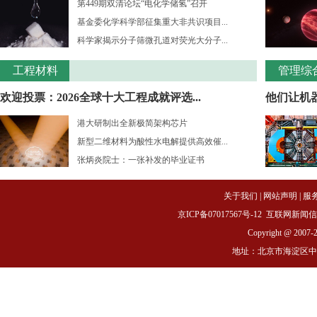
第449期双清论坛“电化学储氢”召开
基金委化学科学部征集重大非共识项目...
科学家揭示分子筛微孔道对荧光大分子...
工程材料
管理综
欢迎投票：2026全球十大工程成就评选...
他们让机
港大研制出全新极简架构芯片
新型二维材料为酸性水电解提供高效催...
张炳炎院士：一张补发的毕业证书
关于我们
|
网站声明
|
服
京ICP备07017567号-12
互联网新闻信息服务
Copyright @ 2007-
地址：北京市海淀区中关村