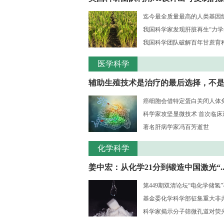
迄今最全质量最高的人类基因组序
我国科学家发现肝脏再生“力学
我国科学团队破解百年甘蔗育种核
医学科学
辅助生殖技术是治疗的最后选择，不是..
癌细胞会借特定蛋白关闭人体
科学家攻坚显微技术 首次临床观测
著名肝病学家冯百芳逝世
化学科学
姜中宏：从化学21分到锻造中国激光“..
第449期双清论坛“电化学储氢
基金委化学科学部征集重大非共识
科学家揭示分子筛微孔道对荧光大