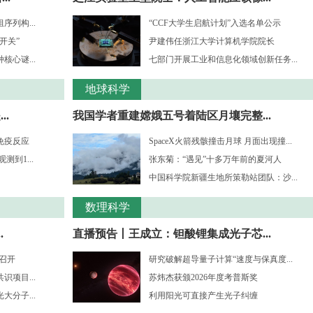
列构...
“CCF大学生启航计划”入选名单公示
开关”
尹建伟任浙江大学计算机学院院长
心谜...
七部门开展工业和信息化领域创新任务...
地球科学
.
我国学者重建嫦娥五号着陆区月壤完整...
免疫反应
SpaceX火箭残骸撞击月球 月面出现撞...
到1...
张东菊：“遇见”十多万年前的夏河人
中国科学院新疆生地所策勒站团队：沙...
数理科学
.
直播预告丨王成立：钽酸锂集成光子芯...
”召开
研究破解超导量子计算“速度与保真度...
项目...
苏炜杰获颁2026年度考普斯奖
分子...
利用阳光可直接产生光子纠缠