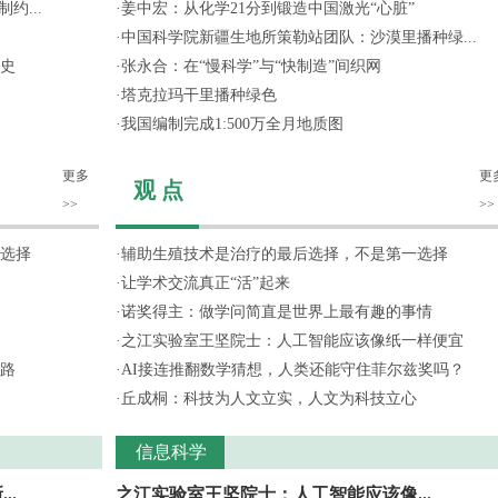
约...
·
姜中宏：从化学21分到锻造中国激光“心脏”
·
中国科学院新疆生地所策勒站团队：沙漠里播种绿...
史
·
张永合：在“慢科学”与“快制造”间织网
·
塔克拉玛干里播种绿色
·
我国编制完成1:500万全月地质图
更多
更
观 点
>>
>>
选择
·
辅助生殖技术是治疗的最后选择，不是第一选择
·
让学术交流真正“活”起来
·
诺奖得主：做学问简直是世界上最有趣的事情
·
之江实验室王坚院士：人工智能应该像纸一样便宜
路
·
AI接连推翻数学猜想，人类还能守住菲尔兹奖吗？
·
丘成桐：科技为人文立实，人文为科技立心
信息科学
..
之江实验室王坚院士：人工智能应该像...