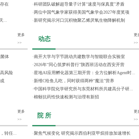
存在
·
科研团队破解超导量子计算“速度与保真度”矛盾
·
两位中国气象学家获得美国气象学会2027年度奖项
...
·
新研究揭示河口沉积物聚乙烯厌氧生物降解机制
更多
更
动态
>>
>>
噬菌体
·
南开大学与字节跳动共建数学与智能联合实验室
·
2026年“同心筑梦科普行”陕西班活动在西安开营
高风险
·
星地AI应用孵化器第三期开营：全方位解析Agent时...
成
·
新维C给鱼儿吃，同时获得两种“魔法”营养
·
中国科学院化学研究所与东莞材料所共建高分子研...
·
棉蚜抗药性快速检测与治理有新招
更多
更
院 所
>>
>>
转任...
·
聚焦气候变化 研究揭示西伯利亚甲烷排放加速增长