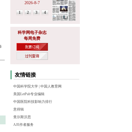
2026-8-7
1
2
3
4
科学网电子杂志
每周免费
多
友情链接
中国科学院大学
|
中国人教育网
美国LetPub专业编辑
中国医院科技影响力排行
意得辑
查尔斯沃思
AJE作者服务