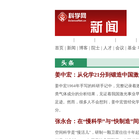
生命科学
|
医学科学
|
化学科学
|
工程材料
|
首页
|
新闻
|
博客
|
院士
|
人才
|
会议
|
基金·
头 条
姜中宏：从化学21分到锻造中国激
姜中宏1964年手写的科研手记中，完整记录着
类气体成分的分析结果，见证着我国激光事业
足迹。然而，很多人不会想到，姜中宏曾经化学
分。
张永合：在“慢科学”与“快制造”
空间科学是“慢活儿”，研制一颗卫星往往十年