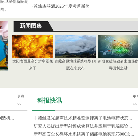
学院卫星创新院副
·
苏炜杰获颁2026年度考普斯奖
织网。
新闻图集
太阳表面最高分辨率图像
青藏高原地球系统模型1.0
新研究破解致命出血热
来了
版在京发布
毒复制之谜
更多
更
科报快讯
>>
>>
机...
·
非接触激光超声技术精准监测锂离子电池电荷状态...
·
研究人员提出新型射频成像算法并应用于乳腺癌诊...
·
新型高安全长循环水系镁离子储能电池实现75000次...