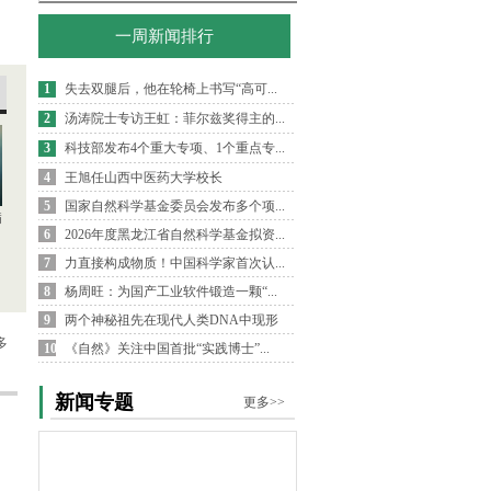
一周新闻排行
1
失去双腿后，他在轮椅上书写“高可...
2
汤涛院士专访王虹：菲尔兹奖得主的...
3
科技部发布4个重大专项、1个重点专...
4
王旭任山西中医药大学校长
5
国家自然科学基金委员会发布多个项...
病
6
2026年度黑龙江省自然科学基金拟资...
7
力直接构成物质！中国科学家首次认...
8
杨周旺：为国产工业软件锻造一颗“...
9
两个神秘祖先在现代人类DNA中现形
多
10
《自然》关注中国首批“实践博士”...
新闻专题
更多>>