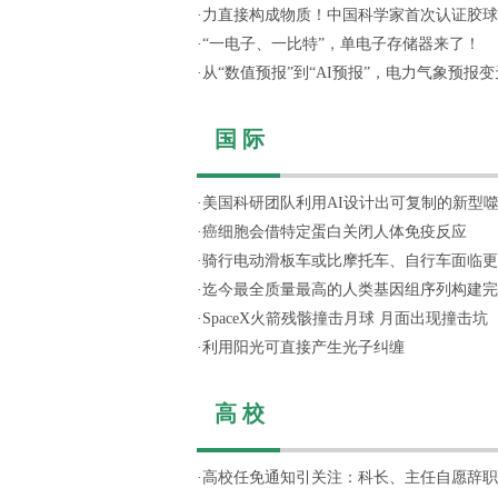
·
力直接构成物质！中国科学家首次认证胶球
·
“一电子、一比特”，单电子存储器来了！
·
从“数值预报”到“AI预报”，电力气象预报变天
国 际
·
美国科研团队利用AI设计出可复制的新型
·
癌细胞会借特定蛋白关闭人体免疫反应
·
骑行电动滑板车或比摩托车、自行车面临更
·
迄今最全质量最高的人类基因组序列构建完
·
SpaceX火箭残骸撞击月球 月面出现撞击坑
·
利用阳光可直接产生光子纠缠
高 校
·
高校任免通知引关注：科长、主任自愿辞职，