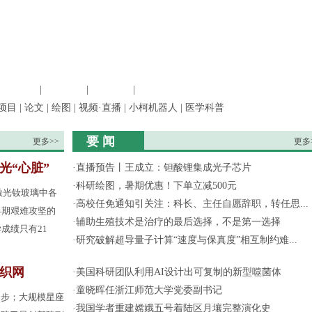
信息科学
|
地球科学
|
数理科学
|
管理综合
项目
|
论文
|
绘图
|
视频·直播
|
小柯机器人
|
医学科普
要 闻
更多>>
更多
光“心脏”
·
直播预告丨王成立：钽酸锂集成光子芯片
·
科研绘图，暑期优惠！下单立减500元
激光钕玻璃中各
·
高校任免通知引关注：科长、主任自愿辞职，转任思...
早期艰难攻坚的
·
辅助生殖技术是治疗的最后选择，不是第一选择
成绩只有21
·
研究破解超导量子计算“速度与保真度”相互制约难...
间织网
·
美国科研团队利用AI设计出可复制的新型噬菌体
·
童晓晖任浙江师范大学党委副书记
起步；大规模星座
·
我国学者重建嫦娥五号着陆区月壤完整演化史