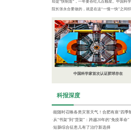
却是“快制造”，一年要吞吐几百颗星。中国科
院长张永合要做的，就是在这“一慢一快”之间
中国科学家首次认证胶球存在
科报深度
·
能随时召唤各类灾害天气！合肥有座“四季制造
·
从“书架”到“货架”：跨越20年的“免疫革命”
·
短肠综合征患儿有了治疗新选择