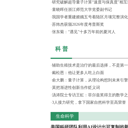
·
研究破解超导量子计算“速度与保真度”相互制
·
童晓晖任浙江师范大学党委副书记
·
我国学者重建嫦娥五号着陆区月壤完整演化
·
苏炜杰获颁2026年度考普斯奖
·
张东菊：“遇见”十多万年前的夏河人
科 普
·
辅助生殖技术是治疗的最后选择，不是第一
·
戴松恩：他让更多人吃上白面
·
俞大鹏：量子计算，从理论构想到未来引擎
·
莫把渐进性创新当作贬义词
·
汤涛院士专访王虹：菲尔兹奖得主的数学之
·
3人接力研究，拿下国家自然科学至高荣誉
生命科学
美国科研团队利用AI设计出可复制的新.