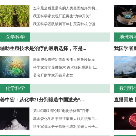
迄今最全质量最高的人类基因组序列构...
我国科学家发现肝脏再生“力学开关”
我国科学团队破解百年甘蔗育种核心谜...
医学科学
地球科
辅助生殖技术是治疗的最后选择，不是...
我国学者重
癌细胞会借特定蛋白关闭人体免疫反应
科学家攻坚显微技术 首次临床观测到1...
著名肝病学家冯百芳逝世
化学科学
数理科
姜中宏：从化学21分到锻造中国激光“...
直播回放丨
第449期双清论坛“电化学储氢”召开
基金委化学科学部征集重大非共识项目...
科学家揭示分子筛微孔道对荧光大分子...