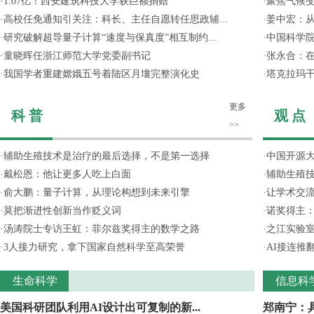
·
1.07亿！西安建筑科技大学获巨额捐赠
·
聚焦气候变
·
高校任免通知引关注：科长、主任自愿转任思政辅...
·
姜中宏：从
·
研究破解超导量子计算“速度与保真度”相互制约...
·
中国科学院
·
童晓晖任浙江师范大学党委副书记
·
张永合：在
·
我国学者重建嫦娥五号着陆区月壤完整演化史
·
塔克拉玛
更多
科 普
观 点
>>
·
辅助生殖技术是治疗的最后选择，不是第一选择
·
中国开源大
·
戴松恩：他让更多人吃上白面
·
辅助生殖
·
俞大鹏：量子计算，从理论构想到未来引擎
·
让学术交流
·
莫把渐进性创新当作贬义词
·
诺奖得主
·
汤涛院士专访王虹：菲尔兹奖得主的数学之路
·
之江实验
·
3人接力研究，拿下国家自然科学至高荣誉
·
AI接连推
生命科学
信息科
美国科研团队利用AI设计出可复制的新...
郑南宁：