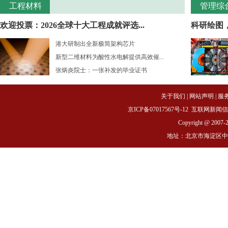
工程材料
管理综
欢迎投票：2026全球十大工程成就评选...
科研绘图
港大研制出全新极简架构芯片
新型二维材料为酸性水电解提供高效催...
张炳炎院士：一张补发的毕业证书
关于我们
|
网站声明
|
服
京ICP备07017567号-12
互联网新闻信息服务
Copyright @ 2007-
地址：北京市海淀区中关村