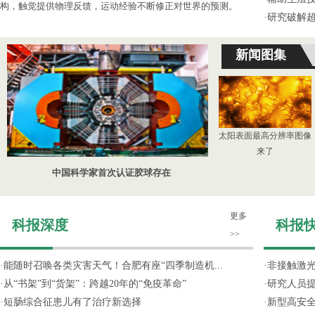
构，触觉提供物理反馈，运动经验不断修正对世界的预测。
·
研究破解超
新闻图集
太阳表面最高分辨率图像
来了
中国科学家首次认证胶球存在
更多
科报深度
科报
>>
·
能随时召唤各类灾害天气！合肥有座“四季制造机...
·
非接触激光
·
从“书架”到“货架”：跨越20年的“免疫革命”
·
研究人员提
·
短肠综合征患儿有了治疗新选择
·
新型高安全