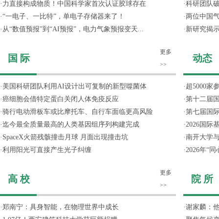
·
力直接构成物质！中国科学家首次认证胶球存在
·
科研团队破
·
“一电子、一比特”，单电子存储器来了！
·
两位中国气
·
从“数值预报”到“AI预报”，电力气象预报变天...
·
新研究揭
更多
国 际
动态
>>
·
美国科研团队利用AI设计出可复制的新型噬菌体
·
超5000
·
癌细胞会借特定蛋白关闭人体免疫反应
·
第十二届
·
骑行电动滑板车或比摩托车、自行车面临更高风险
·
第七届国
·
迄今最全质量最高的人类基因组序列构建完成
·
2026国
·
SpaceX火箭残骸撞击月球 月面出现撞击坑
·
南开大学
·
利用阳光可直接产生光子纠缠
·
2026年
更多
高 校
院 所
>>
·
郑南宁：具身智能，在物理世界中成长
·
谢家麟：他