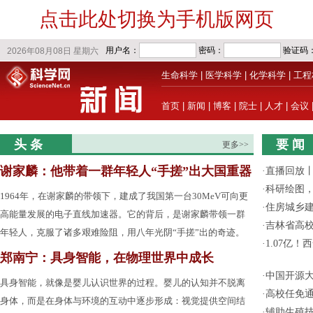
点击此处切换为手机版网页
生命科学
|
医学科学
|
化学科学
|
工程
首页
|
新闻
|
博客
|
院士
|
人才
|
会议
头 条
要 闻
更多>>
谢家麟：他带着一群年轻人“手搓”出大国重器
·
直播回放
·
科研绘图，
1964年，在谢家麟的带领下，建成了我国第一台30MeV可向更
·
住房城乡
高能量发展的电子直线加速器。它的背后，是谢家麟带领一群
·
吉林省高
年轻人，克服了诸多艰难险阻，用八年光阴“手搓”出的奇迹。
·
1.07亿
郑南宁：具身智能，在物理世界中成长
·
中国开源大
具身智能，就像是婴儿认识世界的过程。婴儿的认知并不脱离
·
高校任免通
身体，而是在身体与环境的互动中逐步形成：视觉提供空间结
·
辅助生殖