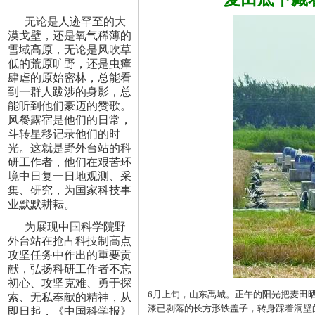
无论是人迹罕至的大
漠戈壁，还是氧气稀薄的
雪域高原，无论是风吹草
低的荒原旷野，还是虫瘴
肆虐的原始密林，总能看
到一群人跋涉的身影，总
能听到他们豪迈的赞歌。
风餐露宿是他们的日常，
斗转星移记录他们的时
光。这就是野外台站的科
研工作者，他们在艰苦环
境中日复一日地观测、采
集、研究，为国家科技事
业默默耕耘。
为展现中国科学院野
外台站在抢占科技制高点
攻坚任务中作出的重要贡
献，弘扬科研工作者不忘
初心、攻坚克难、勇于探
6月上旬，山东禹城。正午的阳光把麦田
索、无私奉献的精神，从
漆已剥落的长方形铁盖子，转身踩着洞壁
即日起，《中国科学报》