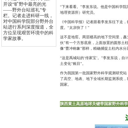
开设“旷野中最亮的光
“下来看看。”李发东说。他是中国科学
——野外台站巡礼”专
地理资源所）研究员。
栏。记者走进科研一线，
对中国科学院部分野外台
《中国科学报》记者跟着李发东往下走，
站进行系列深度报道，全
度。“太凉快了！”
方位呈现艰苦环境中的科
这不是地窖。两层楼高的地下空间里，矗
学家故事。
伙”有一个方形底座，上面放置的圆形土柱
像“曹冲称象”那样，精确捕捉土柱内水分
“这是禹城站的‘传家宝’。”李发东说，
土变化“账目”。
作为我国第一批国家野外科学观测研究站
了高空、地表、地下全域长期监测系统，将
国家。
陕西黄土高原地球关键带国家野外科学