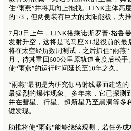
住“雨燕”并将其向上拖拽。LINK主体高
的1/3，但两侧装有巨大的太阳能板，为
7月3日上午，LINK搭乘诺斯罗普·格鲁
发射升空，这将是飞马座XL退役前的最
将在太空经历数周测试，之后抓住“雨燕
月，待其重回600公里原轨道高度后松
使“雨燕”的运行时间延长至10年之久。
“雨燕”最初是为研究伽马射线暴而建造
最猛烈的爆炸现象。多年来，它已探测到
并在彗星、行星、超新星乃至黑洞等多
键发现。
助推将使“雨燕”能够继续观测，若任务