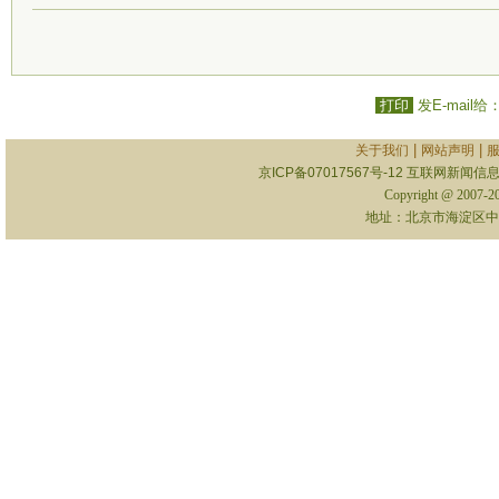
打印
发E-mail给
|
|
关于我们
网站声明
京ICP备07017567号-12
互联网新闻信息服
Copyright @ 2007-
地址：北京市海淀区中关村