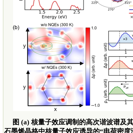
图 (a) 核量子效应调制的高次谐波谱及其
石墨烯晶格中核量子效应诱导的“电荷密度涟漪”