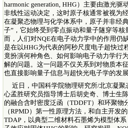
harmonic generation, HHG）主要
非线性运动决定，这时原子核通常被视为
在凝聚态物理与化学体系中，原子并非经典
子”，它始终受到零点振动和量子隧穿等核
而，人们对NQE在电子动力学中的作用仍
是在以HHG为代表的阿秒尺度电子超快过
竟扮演何种角色、如何影响电子动力学行
解的问题。这一问题不仅关系到对物质本
也直接影响量子信息与超快光电子学的发
近日，中国
科学院
物理研究所/北京凝聚
心孟胜研究员指导博士后胡史奇、博士生
的融合含时密度泛函（TDDFT）和环聚物
（RPMD）第一性原理方法，和自主开发
TDAP，以典型二维材料石墨烯为模型体