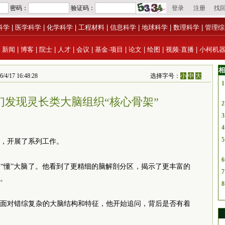
科学
|
医学科学
|
化学科学
|
工程材料
|
信息科学
|
地球科学
|
数理科学
|
管理综
|
新闻
|
博客
|
院士
|
人才
|
会议
|
基金·项目
|
论文
|
绘图
|
视频·直播
|
小柯机
相
 16:48:28
选择字号：
小
中
大
1
们发现灵长类大脑组织“核心骨架”
2
3
4
5
，开展了系列工作。
6
“懂”大脑了。他看到了更精细的脑解剖分区，揭示了更丰富的
7
。
8
。面对错综复杂的大脑结构和特征，他开始追问，背后是否有着