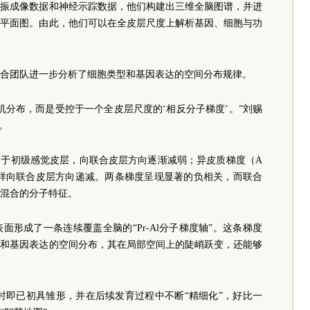
共振成像数据和神经示踪数据，他们构建出三维全脑图谱，并进
维平面图。由此，他们可以在全皮层尺度上解析基因、细胞与功
合团队进一步分析了细胞类型和基因表达的空间分布规律。
机分布，而是受控于一个全皮层尺度的‘相反分子梯度’。”刘赐
。
定于初级感觉皮层，向联合皮层方向逐渐减弱；异皮质梯度（A
同样向联合皮层方向递减。两条梯度呈现显著的负相关，而联合
混合的分子特征。
形成了一条连续覆盖全脑的“Pr-Al分子梯度轴”。这条梯度
型和基因表达的空间分布，其在局部空间上的陡峭跃变，还能够
生时即已初具雏形，并在后续发育过程中不断“精细化”，好比一