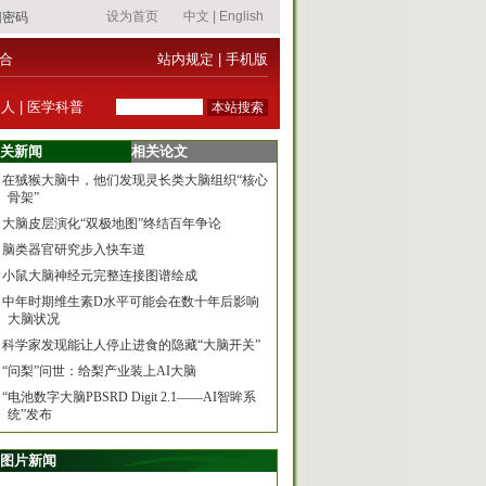
合
站内规定
|
手机版
器人
|
医学科普
关新闻
相关论文
在狨猴大脑中，他们发现灵长类大脑组织“核心
骨架”
大脑皮层演化“双极地图”终结百年争论
脑类器官研究步入快车道
小鼠大脑神经元完整连接图谱绘成
中年时期维生素D水平可能会在数十年后影响
大脑状况
科学家发现能让人停止进食的隐藏“大脑开关”
“问梨”问世：给梨产业装上AI大脑
“电池数字大脑PBSRD Digit 2.1——AI智眸系
统”发布
图片新闻