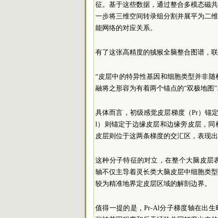
征。基于这些数据，通过整合多模态磁
一步将三维空间转录组分割并展平为二
能网络的对应关系。
有了这张高精度的狨猴全脑整合图谱，联
“皮层中的特异性基因和细胞类型并非随
融将之形容为有着两个锚点的“双极地图”
具体而言，初级感觉皮层梯度（Pr）锚
l）则锚定于边缘皮层和边缘旁皮层，
皮层则位于这两条梯度的交汇区，表现出
这种分子特征的对立，在整个大脑皮层表面
轴不仅主导着灵长类大脑皮层中细胞类
较为精准地界定皮层区域的解剖边界。
值得一提的是，Pr-Al分子梯度轴在出