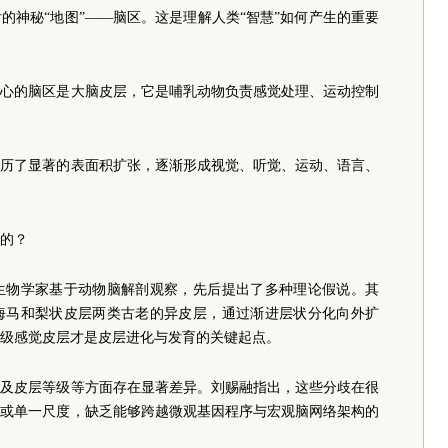
的神秘“地图”——脑区。这是理解人类“智慧”如何产生的重要
关心的脑区是大脑皮层，它是哺乳动物负责感觉处理、运动控制
经历了显著的表面积扩张，逐渐形成视觉、听觉、运动、语言、
的？
神经生物学家基于动物脑解剖观察，先后提出了多种理论假说。其
海马和梨状皮层两类古老的异皮层，通过渐进层状分化向外扩
级感觉皮层才是皮层进化与发育的关键起点。
化及皮层等级等方面存在显著差异。刘赐融指出，这些分歧在很
种或单一尺度，缺乏能够跨越微观基因程序与宏观脑网络架构的