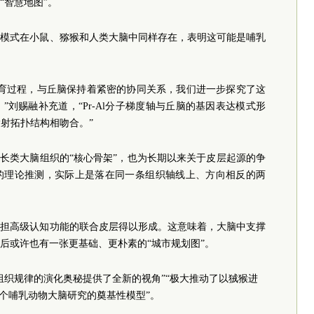
“智慧地图”。
度模式在小鼠、猕猴和人类大脑中同样存在，表明这可能是哺乳
发育过程，与丘脑保持着紧密的协同关系，我们进一步探究了这
刘赐融补充道，“Pr-Al分子梯度轴与丘脑的基因表达模式形
投射拓扑结构相吻合。”
灵长类大脑组织的“核心骨架”，也为长期以来关于皮层起源的争
的理论推测，实际上是落在同一条组织轴线上、方向相反的两
承担高级认知功能的联合皮层得以形成。这意味着，大脑中支撑
后或许也有一张更基础、更朴素的“城市规划图”。
组织规律的演化奥秘提供了全新的视角”“极大推动了以狨猴进
整个哺乳动物大脑研究的奠基性模型”。