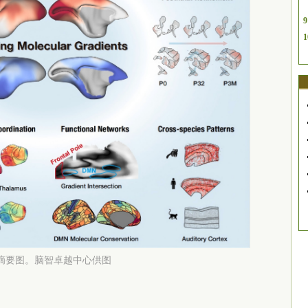
9
1
摘要图。脑智卓越中心供图