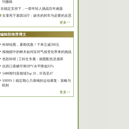
刊撤稿
在稳定支持下，一群年轻人挑战百年难题
0
女童死于基因治疗：缺失的刹车与必要的反思
更多>>
编辑部推荐博文
科研绘图，暑期优惠！下单立减500元
植物园中的树木如何应对气候变化带来的挑战
色彩科研 | 工科生专属：插图配色灵感库
抗癌口香糖可将HPV水平降低93%
54种期刊居领域Top 10，IF高至47
SMHS丨稳定期心力衰竭的运动康复：策略与
机制
更多>>