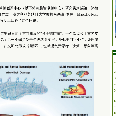
术卓越创新中心（以下简称脑智卓越中心）研究员刘赐融、孙怡
，澳大利亚莫纳什大学教授马塞洛·罗萨（Marcello Rosa
程度上回答了这个问题。
层里藏着两个方向相反的“分子梯度轴”。一个端点位于古老皮
记忆；另一个端点位于初级感觉皮层，类似于“工业区”，处理感
伸，在交汇处形成“创新区”，也就是负责思考、决策、想象等高
一
1
2
3
4
5
6
7
8