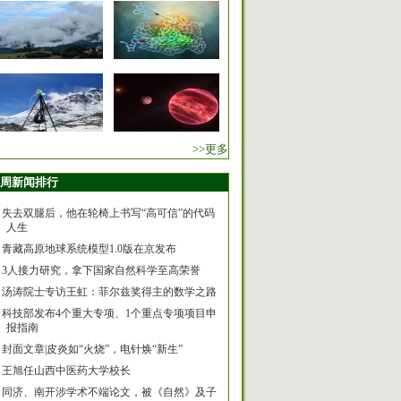
>>更多
周新闻排行
失去双腿后，他在轮椅上书写“高可信”的代码
人生
青藏高原地球系统模型1.0版在京发布
3人接力研究，拿下国家自然科学至高荣誉
汤涛院士专访王虹：菲尔兹奖得主的数学之路
科技部发布4个重大专项、1个重点专项项目申
报指南
封面文章|皮炎如“火烧”，电针焕“新生”
王旭任山西中医药大学校长
同济、南开涉学术不端论文，被《自然》及子