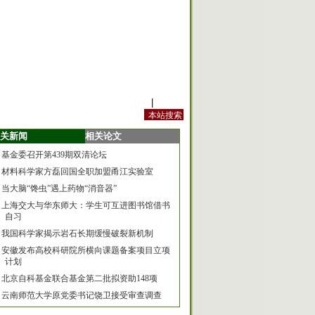
站内规定
|
手机版
关新闻
相关论文
基金委召开第439期双清论坛
材料科学家方磊回国全职加盟甬江实验室
当大脑“馋虫”遇上药物“消音器”
上海交大与华东师大：学生可互进图书馆借书
自习
我国科学家揭示岩石长期缓慢破裂新机制
安徽发布高校科研院所横向课题备案项目立项
计划
北京自科基金联合基金第二批拟资助148项
云南师范大学原党委书记饶卫接受审查调查