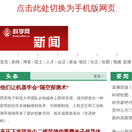
点击此处切换为手机版网页
生命科学
|
医学科学
|
化学科学
|
工程材料
|
信息科学
|
地球科学
|
数理科
首页
|
新闻
|
博客
|
院士
|
人才
|
会议
|
基金·项目
|
论文
|
绘图
|
视频·直播
头 条
要 闻
更多>>
他们让机器学会“隔空探测术”
·
直播回放
·
科研绘图，
西安电子科技大学团队从电鳗身上获得灵感，成功研发出一种
·
科学家呼
新型的仿生非接触感知技术，为智能制造、人机交互和工业检
·
贵州公示7
测等领域带来了新的想象空间。相关成果发表在《先进材
·
新科高斯奖
料》。
高压下发现首个二维范德华重费米子超导体
·
施一公寄