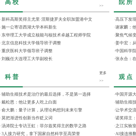
高 校
院 所
>>
·
新科高斯奖得主尤里·涅斯捷罗夫全职加盟港中文
·
高压下发
·
施一公寄语西湖大学本科新生
·
谢家麟：他
·
东华理工大学成立核能与核技术卓越工程师学院
·
聚焦气候变
·
北京信息科技大学领导班子调整
·
姜中宏：从
·
重庆医科大学领导班子调整
·
中国科学院
·
刘巍任大连理工大学副校长
·
张永合：在
更多
科 普
观 点
>>
·
辅助生殖技术是治疗的最后选择，不是第一选择
·
中国开源大
·
戴松恩：他让更多人吃上白面
·
辅助生殖
·
俞大鹏：量子计算，从理论构想到未来引擎
·
让学术交流
·
莫把渐进性创新当作贬义词
·
诺奖得主
·
汤涛院士专访王虹：菲尔兹奖得主的数学之路
·
之江实验
·
3人接力研究，拿下国家自然科学至高荣誉
·
AI接连推