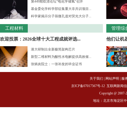
第449期双清论坛“电化学储氢”召开
基金委化学科学部征集重大非共识项目...
科学家揭示分子筛微孔道对荧光大分子...
工程材料
管理综
欢迎投票：2026全球十大工程成就评选...
他们让机
港大研制出全新极简架构芯片
新型二维材料为酸性水电解提供高效催...
张炳炎院士：一张补发的毕业证书
关于我们
|
网站声明
|
服
京ICP备07017567号-12
互联网新闻信息服务
Copyright @ 2007-
地址：北京市海淀区中关村