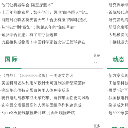
·
他们让机器学会“隔空探测术”
·
研究揭示
·
十五年前瞻布局，如今他们让风电“白色巨人”实...
·
茶氨酸代
·
能随时召唤各类灾害天气！合肥有座“四季制造机...
·
研究发现
·
从“书架”到“货架”：跨越20年的“免疫革命”
·
新研究发现
·
短肠综合征患儿有了治疗新选择
·
大规模协同
·
力直接构成物质！中国科学家首次认证胶球存在
·
非接触激光
更多
国 际
动态
>>
·
《自然》（20260806出版）一周论文导读
·
新方案实
·
美国科研团队利用AI设计出可复制的新型噬菌体
·
工信部科技
·
癌细胞会借特定蛋白关闭人体免疫反应
·
母爱“倍”
·
骑行电动滑板车或比摩托车、自行车面临更高风险
·
我国核电行
·
迄今最全质量最高的人类基因组序列构建完成
·
隆基成为
·
SpaceX火箭残骸撞击月球 月面出现撞击坑
·
超5000
更多