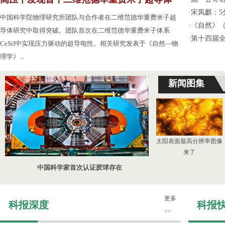
·
宋凤麒：
中国科学院物理研究所团队与合作者在二维范德华重费米子超
·
《自然》（
导体研究中取得突破。团队首次在二维范德华重费米子体系
·
第十四届
CeSiI中实现压力驱动的超导电性。相关研究发表于《自然—物
理学》...
新闻图集
太阳表面最高分辨率图像
来了
中国科学家首次认证胶球存在
更多
科报深度
科报
>>