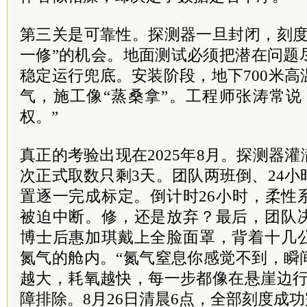
第三关是可靠性。探测器一旦封闭，刻度
一修”的机会。地面测试必须把潜在问题
稳定运行兜底。安装阶段，地下700米
气，施工像“蒸桑拿”。工程师张涛常说
权。”
真正的考验出现在2025年8月。探测器
次正式取数只剩3天。团队两班倒、24
置逐一完成标定。倒计时26小时，柔性
被迫中断。修，还是放弃？最后，团队
博士后惠加琪戴上全脸面罩，背着十几
氮气的舱内。“氮气窒息你感觉不到，瞬
越大，耗氧越快，每一步都像在悬崖边行
障排除。8月26日清晨6点，全部刻度成