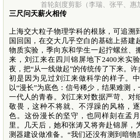
首轮刻度剪影（李瑞、张平、惠
三尺问天薪火相传
上海交大粒子物理学科的根脉，可追溯
国回国，在交大几乎空白的基础上搭建
物质实验，季向东和学生一起拧螺丝、
来，刘江来在四川锦屏地下2400米实
夜，把“从一线做起”的传统传了下来。
初是因为见过刘江来做科学的样子。
以“漫长”为底色：信号稀少，结果难测
一代人的青春。刘江来对数据严苛、对
敬畏，这种不将就、不浮躁的风格，
色。这份漫长的坚守，也同样刻在孟
里。几天后，她和张涛又将奔赴锦屏，
测器建设做准备。“我们还没有测到暗物