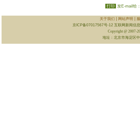
打印
发E-mail给
|
|
关于我们
网站声明
京ICP备07017567号-12
互联网新闻信息服
Copyright @ 2007-
地址：北京市海淀区中关村