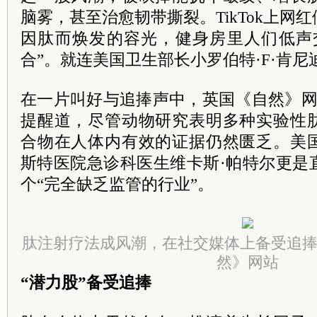
脑雾，甚至治愈韧带撕裂。TikTok上网
因肽而焕发的容光，健身房里人们低声
合”。就连美国卫生部长小罗伯特·F·肯
在一片叫好与追捧声中，英国《自然》网
提醒道，尽管动物研究表明多种实验性
合物在人体内有效的证据仍然匮乏。美
斯特医院急诊科医生维卡斯·帕特尔更是
个“完全缺乏监管的行业”。
肽注射疗法成风潮，在社交媒体上备受追
然》网站
“潜力股”备受追捧