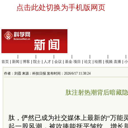
点击此处切换为手机版网页
生命科学
|
医学科学
|
化学科学
|
工程材料
|
信息科学
|
地球科学
|
数理科学
|
首页
|
新闻
|
博客
|
院士
|
人才
|
会议
|
基金·项目
|
论文
|
绘图
|
视频·直播
|
小
作者：刘霞 来源：科技日报 发布时间：2026/6/17 11:38:24
肽注射热潮背后暗藏
肽，俨然已成为社交媒体上最新的“万能
起一股风潮，被吹捧能抚平皱纹、增长