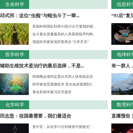
生命科学
信息科
邱式邦：这位“虫痴”与蝗虫斗了一辈...
“95后”
美国科研团队利用AI设计出可复制的新...
迄今最全质量最高的人类基因组序列构...
我国科学家发现肝脏再生“力学开关”
医学科学
地球科
辅助生殖技术是治疗的最后选择，不是...
有一群人，
癌细胞会借特定蛋白关闭人体免疫反应
科学家攻坚显微技术 首次临床观测到1...
著名肝病学家冯百芳逝世
化学科学
数理科
田志坚：祖国最需要，我们最适合
直播预告｜
姜中宏：从化学21分到锻造中国激光“...