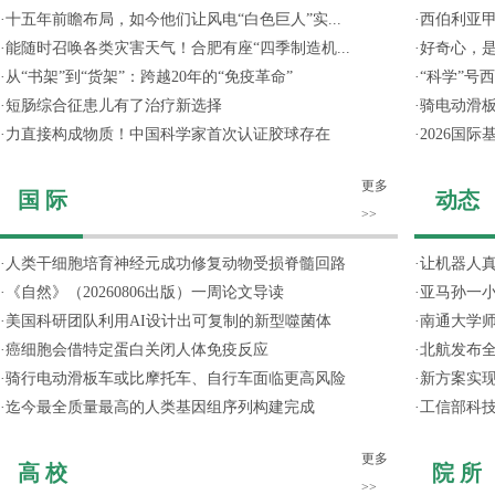
·
十五年前瞻布局，如今他们让风电“白色巨人”实...
·
西伯利亚甲
·
能随时召唤各类灾害天气！合肥有座“四季制造机...
·
好奇心，
·
从“书架”到“货架”：跨越20年的“免疫革命”
·
“科学”号
·
短肠综合征患儿有了治疗新选择
·
骑电动滑
·
力直接构成物质！中国科学家首次认证胶球存在
·
2026国
更多
国 际
动态
>>
·
人类干细胞培育神经元成功修复动物受损脊髓回路
·
让机器人
·
《自然》（20260806出版）一周论文导读
·
亚马孙一小
·
美国科研团队利用AI设计出可复制的新型噬菌体
·
南通大学
·
癌细胞会借特定蛋白关闭人体免疫反应
·
北航发布全
·
骑行电动滑板车或比摩托车、自行车面临更高风险
·
新方案实
·
迄今最全质量最高的人类基因组序列构建完成
·
工信部科技
更多
高 校
院 所
>>