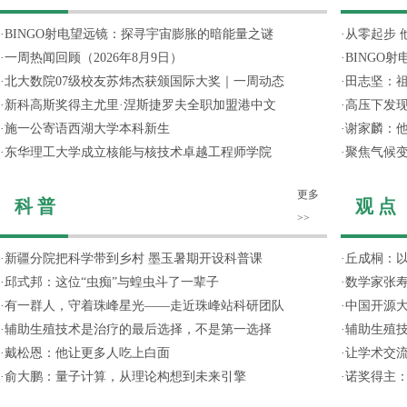
·
BINGO射电望远镜：探寻宇宙膨胀的暗能量之谜
·
从零起步 
·
一周热闻回顾（2026年8月9日）
·
BINGO
·
北大数院07级校友苏炜杰获颁国际大奖｜一周动态
·
田志坚：
·
新科高斯奖得主尤里·涅斯捷罗夫全职加盟港中文
·
高压下发
·
施一公寄语西湖大学本科新生
·
谢家麟：他
·
东华理工大学成立核能与核技术卓越工程师学院
·
聚焦气候变
更多
科 普
观 点
>>
·
新疆分院把科学带到乡村 墨玉暑期开设科普课
·
丘成桐：以
·
邱式邦：这位“虫痴”与蝗虫斗了一辈子
·
数学家张寿
·
有一群人，守着珠峰星光——走近珠峰站科研团队
·
中国开源大
·
辅助生殖技术是治疗的最后选择，不是第一选择
·
辅助生殖
·
戴松恩：他让更多人吃上白面
·
让学术交流
·
俞大鹏：量子计算，从理论构想到未来引擎
·
诺奖得主