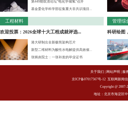
第449期双清论坛“电化学储氢”召开
基金委化学科学部征集重大非共识项目...
工程材料
管理综
欢迎投票：2026全球十大工程成就评选...
科研绘图
港大研制出全新极简架构芯片
新型二维材料为酸性水电解提供高效催...
张炳炎院士：一张补发的毕业证书
关于我们
|
网站声明
|
服
京ICP备07017567号-12
互联网新闻信息服务
Copyright @ 2007-
地址：北京市海淀区中关村