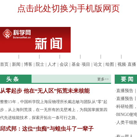
点击此处切换为手机版网页
生命科学
|
医学科学
|
化学科学
|
工程材料
|
信息科学
|
地球科学
|
数理科
首页
|
新闻
|
博客
|
院士
|
人才
|
会议
|
基金·项目
|
论文
|
绘图
|
视频·直播
头 条
要 闻
更多>>
从零起步 他在“无人区”拓荒未来核能
·
直播预告｜
·
直播预告
整整15年，中国科学院上海应物理所长戴志敏与团队从“零”起
·
科研绘图，
步，从上海到荒漠，在一无所有的戈壁滩上，为我国掌握第四
·
BINGO
代先进核能技术，探索开拓出一条可行之路。
·
人类干细
邱式邦：这位“虫痴”与蝗虫斗了一辈子
·
有一群人