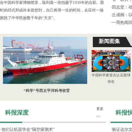
在中国科学家博物馆里，陈列着一张拍摄于1939年的合影。那
·
田志坚：
时的邱式邦或许未曾想到，自己将用一生的时间，去应对一场
·
丘成桐：
困扰了中华民族数千年的“天灾”。
·
一周热闻回
新闻图集
中国科学家首次认证胶球
存在
“科学”号西太平洋科考收官
更多
科报深度
科报
>>
·
他们让机器学会“隔空探测术”
·
验证达尔文