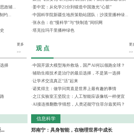
政辅...
·
姜中宏：从化学21分到锻造中国激光“心脏”
约...
·
中国科学院新疆生地所策勒站团队：沙漠里播种绿...
·
张永合：在“慢科学”与“快制造”间织网
史
·
塔克拉玛干里播种绿色
更多
更
观 点
>>
>>
选择
·
中国开源大模型海外救场，国产AI何以领跑全球？
·
辅助生殖技术是治疗的最后选择，不是第一选择
·
让学术交流真正“活”起来
·
诺奖得主：做学问简直是世界上最有趣的事情
路
·
之江实验室王坚院士：人工智能应该像纸一样便宜
·
AI接连推翻数学猜想，人类还能守住菲尔兹奖吗？
信息科学
..
郑南宁：具身智能，在物理世界中成长