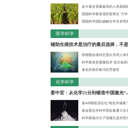
迄今最全质量最高的人类基因组序
我国科学家发现肝脏再生“力学
我国科学团队破解百年甘蔗育种核
医学科学
辅助生殖技术是治疗的最后选择，不是..
癌细胞会借特定蛋白关闭人体
科学家攻坚显微技术 首次临床观测
著名肝病学家冯百芳逝世
化学科学
姜中宏：从化学21分到锻造中国激光“..
第449期双清论坛“电化学储氢
基金委化学科学部征集重大非共识
科学家揭示分子筛微孔道对荧光大