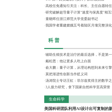
·
高校任免通知引关注：科长、主任自愿转任思
·
研究破解超导量子计算“速度与保真度”相互制
·
童晓晖任浙江师范大学党委副书记
·
我国学者重建嫦娥五号着陆区月壤完整演化
科 普
·
辅助生殖技术是治疗的最后选择，不是第一
·
戴松恩：他让更多人吃上白面
·
俞大鹏：量子计算，从理论构想到未来引擎
·
莫把渐进性创新当作贬义词
·
汤涛院士专访王虹：菲尔兹奖得主的数学之
·
3人接力研究，拿下国家自然科学至高荣誉
生命科学
美国科研团队利用AI设计出可复制的新.