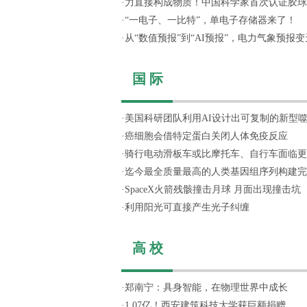
·
力直接构成物质！中国科学家首次认证胶球
·
“一电子、一比特”，单电子存储器来了！
·
从“数值预报”到“AI预报”，电力气象预报变天
国 际
·
美国科研团队利用AI设计出可复制的新型
·
癌细胞会借特定蛋白关闭人体免疫反应
·
骑行电动滑板车或比摩托车、自行车面临更
·
迄今最全质量最高的人类基因组序列构建完
·
SpaceX火箭残骸撞击月球 月面出现撞击坑
·
利用阳光可直接产生光子纠缠
高 校
·
郑南宁：具身智能，在物理世界中成长
·
1.07亿！西安建筑科技大学获巨额捐赠