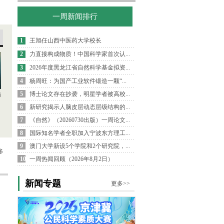
一周新闻排行
1
王旭任山西中医药大学校长
2
力直接构成物质！中国科学家首次认...
3
2026年度黑龙江省自然科学基金拟资...
4
杨周旺：为国产工业软件锻造一颗“...
5
博士论文存在抄袭，明星学者被高校...
病
6
新研究揭示人脑皮层动态层级结构的...
7
《自然》（20260730出版）一周论文...
8
国际知名学者全职加入宁波东方理工...
9
澳门大学新设5个学院和2个研究院，...
多
10
一周热闻回顾（2026年8月2日）
新闻专题
更多>>