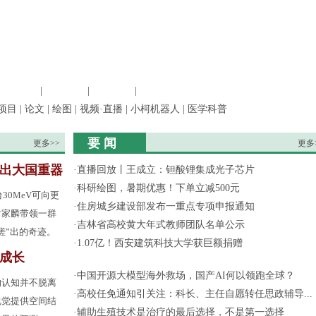
信息科学
|
地球科学
|
数理科学
|
管理综合
项目
|
论文
|
绘图
|
视频·直播
|
小柯机器人
|
医学科普
要 闻
更多>>
更多
”出大国重器
·
直播回放丨王成立：钽酸锂集成光子芯片
·
科研绘图，暑期优惠！下单立减500元
30MeV可向更
·
住房城乡建设部发布一重点专项申报通知
谢家麟带领一群
·
吉林省高校黄大年式教师团队名单公示
搓”出的奇迹。
·
1.07亿！西安建筑科技大学获巨额捐赠
成长
·
中国开源大模型海外救场，国产AI何以领跑全球？
的认知并不脱离
·
高校任免通知引关注：科长、主任自愿转任思政辅导...
视觉提供空间结
·
辅助生殖技术是治疗的最后选择，不是第一选择