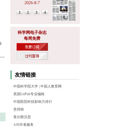
2026-8-7
1
2
3
4
科学网电子杂志
每周免费
多
友情链接
中国科学院大学
|
中国人教育网
美国LetPub专业编辑
中国医院科技影响力排行
意得辑
查尔斯沃思
AJE作者服务