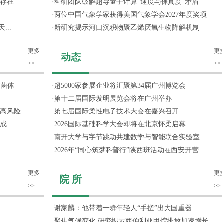
存在
·
科研团队破解超导量子计算“速度与保真度”矛盾
·
两位中国气象学家获得美国气象学会2027年度奖项
...
·
新研究揭示河口沉积物聚乙烯厌氧生物降解机制
更多
更
动态
>>
>>
噬菌体
·
超5000家参展企业将汇聚第34届广州博览会
·
第十二届国际发明展览会将在广州举办
高风险
·
第七届国际柔性电子技术大会在嘉兴召开
成
·
2026国际基础科学大会即将在北京怀柔启幕
·
南开大学与字节跳动共建数学与智能联合实验室
·
2026年“同心筑梦科普行”陕西班活动在西安开营
更多
更
院 所
>>
>>
·
谢家麟：他带着一群年轻人“手搓”出大国重器
·
聚焦气候变化 研究揭示西伯利亚甲烷排放加速增长