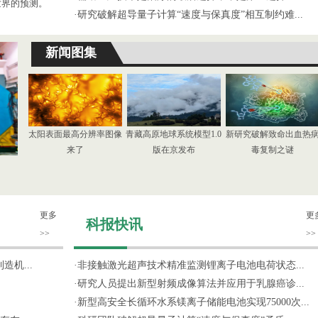
世界的预测。
·
研究破解超导量子计算“速度与保真度”相互制约难...
新闻图集
太阳表面最高分辨率图像
青藏高原地球系统模型1.0
新研究破解致命出血热
来了
版在京发布
毒复制之谜
更多
更
科报快讯
>>
>>
机...
·
非接触激光超声技术精准监测锂离子电池电荷状态...
·
研究人员提出新型射频成像算法并应用于乳腺癌诊...
·
新型高安全长循环水系镁离子储能电池实现75000次...