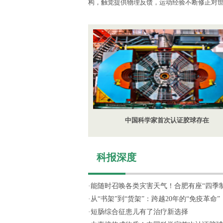
构，触觉提供物理反馈，运动经验不断修正对
中国科学家首次认证胶球存在
科报深度
·
能随时召唤各类灾害天气！合肥有座“四季制造
·
从“书架”到“货架”：跨越20年的“免疫革命”
·
短肠综合征患儿有了治疗新选择