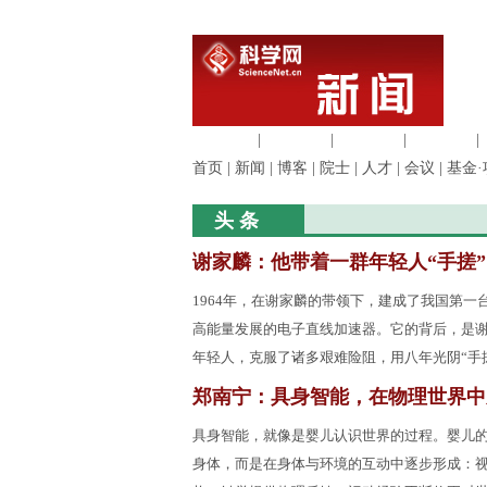
生命科学
|
医学科学
|
化学科学
|
工程材料
|
首页
|
新闻
|
博客
|
院士
|
人才
|
会议
|
基金·
头 条
谢家麟：他带着一群年轻人“手搓
1964年，在谢家麟的带领下，建成了我国第一台
高能量发展的电子直线加速器。它的背后，是
年轻人，克服了诸多艰难险阻，用八年光阴“手
郑南宁：具身智能，在物理世界中
具身智能，就像是婴儿认识世界的过程。婴儿
身体，而是在身体与环境的互动中逐步形成：