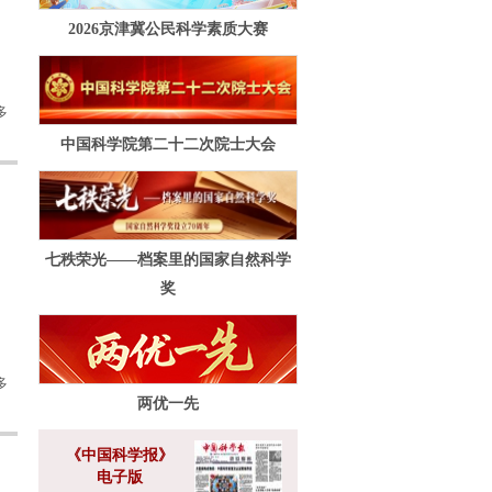
2026京津冀公民科学素质大赛
多
中国科学院第二十二次院士大会
七秩荣光——档案里的国家自然科学
奖
多
两优一先
《中国科学报》
电子版