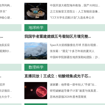
列构...
中国开源大模型海外救场，国产AI何以...
开关”
之江实验室王坚院士：人工智能应该像...
心谜...
“CCF大学生启航计划”入选名单公示
地球科学
.
我国学者重建嫦娥五号着陆区月壤完整...
免疫反应
SpaceX火箭残骸撞击月球 月面出现撞...
到1...
张东菊：“遇见”十多万年前的夏河人
中国科学院新疆生地所策勒站团队：沙...
数理科学
.
直播回放丨王成立：钽酸锂集成光子芯...
”召开
谢家麟：他带着一群年轻人“手搓”出...
项目...
研究破解超导量子计算“速度与保真度...
分子...
苏炜杰获颁2026年度考普斯奖