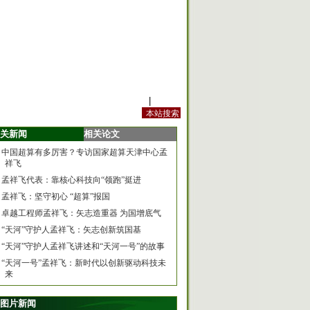
站内规定
|
手机版
关新闻
相关论文
中国超算有多厉害？专访国家超算天津中心孟
祥飞
孟祥飞代表：靠核心科技向“领跑”挺进
孟祥飞：坚守初心 “超算”报国
卓越工程师孟祥飞：矢志造重器 为国增底气
“天河”守护人孟祥飞：矢志创新筑国基
“天河”守护人孟祥飞讲述和“天河一号”的故事
“天河一号”孟祥飞：新时代以创新驱动科技未
来
图片新闻