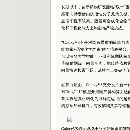
长期以来，创新药物研发面临“双十”
能靶向特定蛋白的活性分子尤为关键
且假阳性率较高。随着可合成化合物
储和工程化能力上均面临严峻挑战。
“GalaxyVS不是对既有模型的简单
能检索+药物化学约束’的全流程平台
台以清华大学智能产业研究院团队前期发
子映射到统一向量空间，把传统依赖
向量快速检索问题，从根本上突破了
在算力层面，GalaxyVS充分发挥新
对DrugCLIP模型开展国产异构算力
算法设想真正转化为可稳定运行的超
内存预加载机制，有效解耦共享存储
GalaxyVS超大规模小分子药物虚拟筛