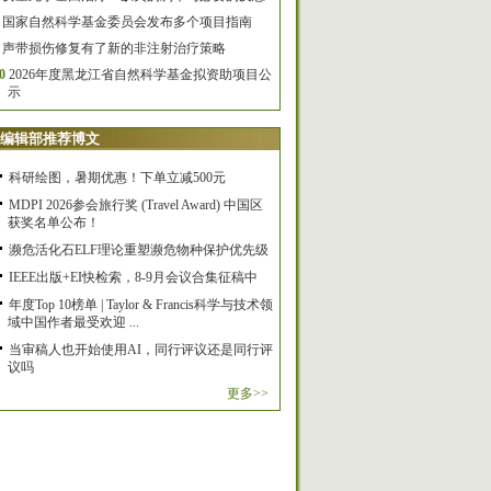
国家自然科学基金委员会发布多个项目指南
声带损伤修复有了新的非注射治疗策略
0
2026年度黑龙江省自然科学基金拟资助项目公
示
编辑部推荐博文
科研绘图，暑期优惠！下单立减500元
MDPI 2026参会旅行奖 (Travel Award) 中国区
获奖名单公布！
濒危活化石ELF理论重塑濒危物种保护优先级
IEEE出版+EI快检索，8-9月会议合集征稿中
年度Top 10榜单 | Taylor & Francis科学与技术领
域中国作者最受欢迎 ...
当审稿人也开始使用AI，同行评议还是同行评
议吗
更多>>