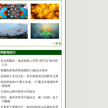
>>更多
周新闻排行
失去双腿后，他在轮椅上书写“高可信”的代码
人生
青藏高原地球系统模型1.0版在京发布
汤涛院士专访王虹：菲尔兹奖得主的数学之路
科技部发布4个重大专项、1个重点专项项目申
报指南
王旭任山西中医药大学校长
同济、南开涉学术不端论文，被《自然》及子
刊撤稿
女童死于基因治疗：缺失的刹车与必要的反思