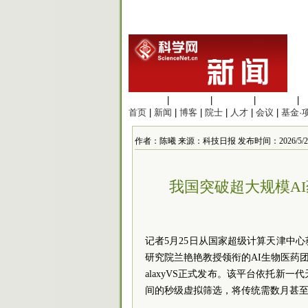
生命科学
|
医学科学
|
化学科学
|
工程材料
|
首页
|
新闻
|
博客
|
院士
|
人才
|
会议
|
基金·
作者：陈曦 来源：科技日报 发布时间：2026/5/25 1
我国突破超大规模A
记者5月25日从国家超级计算天津中
研究院兰艳艳教授领衔的AI生物医药
alaxyVS正式发布。该平台依托新
间的秒级虚拟筛选，将传统需数月甚