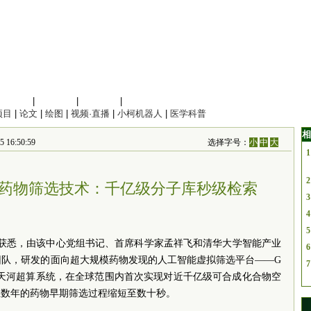
信息科学
|
地球科学
|
数理科学
|
管理综合
项目
|
论文
|
绘图
|
视频·直播
|
小柯机器人
|
医学科普
相
6:50:59
选择字号：
小
中
大
1
2
I药物筛选技术：千亿级分子库秒级检索
3
4
5
心获悉，由该中心党组书记、首席科学家孟祥飞和清华大学智能产业
6
团队，研发的面向超大规模药物发现的人工智能虚拟筛选平台——G
7
一代天河超算系统，在全球范围内首次实现对近千亿级可合成化合物空
至数年的药物早期筛选过程缩短至数十秒。