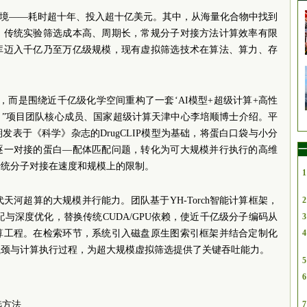
困境——耗时超十年、投入超十亿美元。其中，从海量化合物中找到
。传统实验筛选成本高、周期长，常规分子对接方法计算效率有限
库迈入千亿乃至万亿级规模，现有虚拟筛选技术在算法、算力、存
放大，而是围绕近千亿级化学空间重构了一套‘AI模型+超级计算+高性
。”项目团队核心成员、国家超级计算天津中心李培顺博士介绍。平
表于《科学》杂志的DrugCLIP模型为基础，将蛋白口袋与小分
一
逐一对接的蛋白—配体匹配问题，转化为可大规模并行执行的高维
传统分子对接在速度和规模上的限制。
1
一代天河超算的大规模并行能力。团队基于YH-Torch智能计算框架，
2
适配与深度优化，替换传统CUDA/GPU依赖，使近千亿级分子编码从
3
算工程。在检索环节，系统引入磁盘原生图索引框架并结合定制化
4
瓶颈与计算执行过程，为超大规模虚拟筛选提供了关键吞吐能力。
5
6
选方法
7