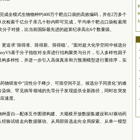
8
9
完成全模式生物物种约400万个靶点口袋的高效编码，并在2万多个
1
单次检索千亿分子库几十秒内即可完成，平均单个靶点口袋检索用
亿次分子对接，比当前国际最先进的超算纪录高出6个数量级。
，更追求‘筛得准、筛得新、筛得稳’。”面对超大化学空间中候选分
axyVS基于分子指纹对全库进行结构聚类与分片，引入多样性因子
结构多样性，并进一步引入高保真亲和力预测模型进行重排序，实
药物研发中“活性分子稀少、可筛空间不足、候选分子同质化”的难
传染病、罕见病等领域的先导分子发现提供全新路径，同时在突发
响应速度。
至跨物种蛋白—配体互作图谱构建、大规模开放数据集建设和AI驱动药
从经验试错走向数据驱动、从局部筛选走向全局探索、从单一模型