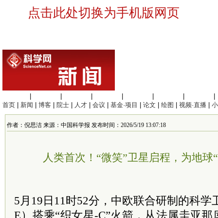
点击此处切换为手机版网页
生命科学
|
医学科学
|
化学科学
|
工程材料
|
信息科学
|
地球科学
|
数理科学
|
首页
|
新闻
|
博客
|
院士
|
人才
|
会议
|
基金·项目
|
论文
|
绘图
|
视频·直播
|
小
作者：倪思洁 来源：中国科学报 发布时间：2026/5/19 13:07:18
人类首次！“微笑”卫星启程，为地球
5月19日11时52分，中欧联合研制的科学卫
E）搭乘“织女星-C”火箭，从法属圭亚