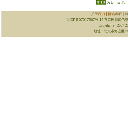
打印
发E-mail给
|
|
关于我们
网站声明
京ICP备07017567号-12
互联网新闻信息服
Copyright @ 2007-
地址：北京市海淀区中关村