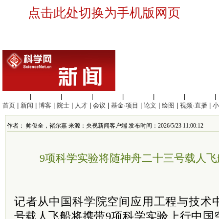
点击此处切换为手机版网页
生命科学
|
医学科学
|
化学科学
|
工程材料
|
信息科学
|
地球科学
|
数理科学
|
首页
|
新闻
|
博客
|
院士
|
人才
|
会议
|
基金·项目
|
论文
|
绘图
|
视频·直播
|
小
作者： 帅俊全，褚尔嘉 来源：央视新闻客户端 发布时间：2026/5/23 11:00:12
9项科学实验将随神舟二十三号载人飞
记者从中国科学院空间应用工程与技术
号载人飞船将携带9项科学实验上行中国