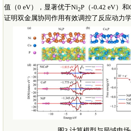
值（0 eV），显著优于Ni
P（-0.42 eV）和
2
证明双金属协同作用有效调控了反应动力
图3 计算模型与局域电