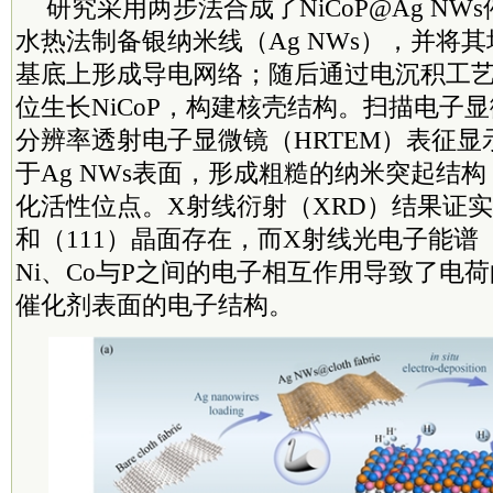
研究采用两步法合成了NiCoP@Ag N
水热法制备银纳米线（Ag NWs），并将
基底上形成导电网络；随后通过电沉积工艺在
位生长NiCoP，构建核壳结构。扫描电子显
分辨率透射电子显微镜（HRTEM）表征显示
于Ag NWs表面，形成粗糙的纳米突起结
化活性位点。X射线衍射（XRD）结果证实了N
和（111）晶面存在，而X射线光电子能谱
Ni、Co与P之间的电子相互作用导致了电
催化剂表面的电子结构。