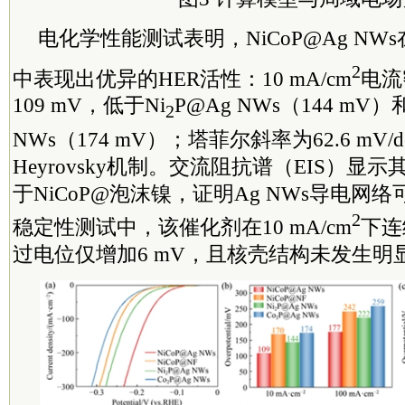
电化学性能测试表明，NiCoP@Ag NWs在0.
2
中表现出优异的HER活性：10 mA/cm
电流
109 mV，低于Ni
P@Ag NWs（144 mV）
2
NWs（174 mV）；塔菲尔斜率为62.6 mV
Heyrovsky机制。交流阻抗谱（EIS）显
于NiCoP@泡沫镍，证明Ag NWs导电网
2
稳定性测试中，该催化剂在10 mA/cm
下连
过电位仅增加6 mV，且核壳结构未发生明