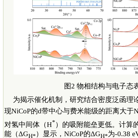
图2 物相结构与电子态
为揭示催化机制，研究结合密度泛函理论
现NiCoP的d带中心与费米能级的距离大于Ni
*
对氢中间体（H
）的吸附能垒更低。计算
能（ΔG
）显示，NiCoP的ΔG
为-0.38
H*
H*