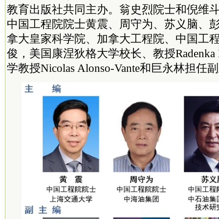
教育出版社共同主办。翁史烈
院士
和倪维
中国工程院
院士
黄震、周守为、苏义脑、
拿大皇家
科学院
、加拿大工程院、中国工
俊，美国康涅狄格大学校长、教授Radenka 
学教授Nicolas Alonso-Vante和巨永林担