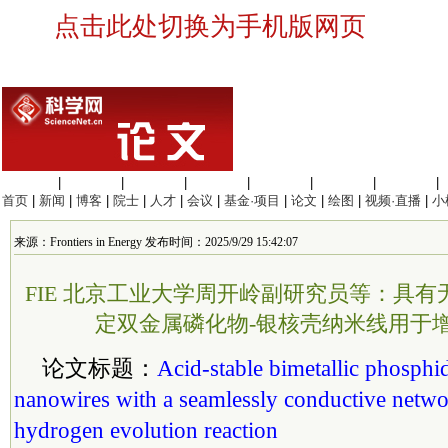
点击此处切换为手机版网页
生命科学
|
医学科学
|
化学科学
|
工程材料
|
信息科学
|
地球科学
|
数理科学
|
首页
|
新闻
|
博客
|
院士
|
人才
|
会议
|
基金·项目
|
论文
|
绘图
|
视频·直播
|
小
来源：Frontiers in Energy 发布时间：2025/9/29 15:42:07
FIE 北京工业大学周开岭副研究员等：具
定双金属磷化物-银核壳纳米线用于
论文标题：
Acid-stable bimetallic phosphid
nanowires with a seamlessly conductive netw
hydrogen evolution reaction