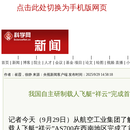
点击此处切换为手机版网页
生命科学
|
医学科学
|
化学科学
|
工程材料
|
信息科学
|
地球科学
|
数理科学
|
首页
|
新闻
|
博客
|
院士
|
人才
|
会议
|
基金·项目
|
论文
|
绘图
|
视频·直播
|
小
作者：崔霞，徐静 来源：央视新闻客户端 发布时间：2025/9/29 14:58:18
我国自主研制载人飞艇“祥云”完成
记者今天（9月29日）从航空工业集团
载人飞艇“祥云”AS700在西南地区完成