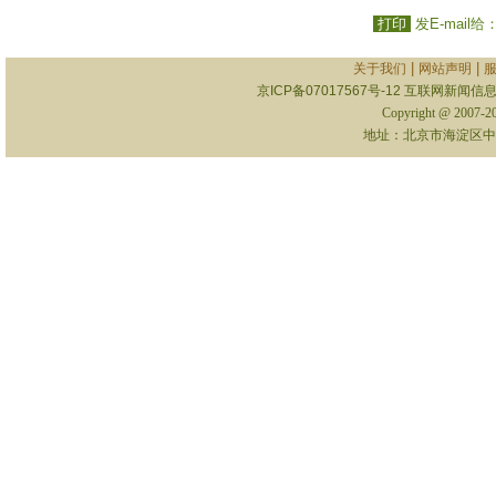
打印
发E-mail给
|
|
关于我们
网站声明
京ICP备07017567号-12
互联网新闻信息服
Copyright @ 2007-
地址：北京市海淀区中关村