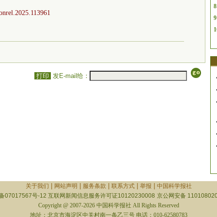
8
jconrel.2025.113961
9
1
打印
发E-mail给：
|
|
|
|
|
关于我们
网站声明
服务条款
联系方式
举报
中国科学报社
备07017567号-12
互联网新闻信息服务许可证10120230008
京公网安备 110108020
Copyright @ 2007-2026 中国科学报社 All Rights Reserved
地址：北京市海淀区中关村南一条乙三号 电话：010-62580783