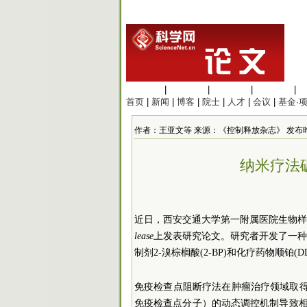
生命科学
|
医学科学
|
化学科学
|
工程材料
|
首页
|
新闻
|
博客
|
院士
|
人才
|
会议
|
基金·
作者：王亚文等 来源：《控制释放杂志》 发布时间：202
纳米疗法破
近日，西安交通大学第一附属医院生物
lease
上发表研究论文。
研究者开发了一
制剂2-溴棕榈酸(2-BP)和化疗药物顺铂
免疫检查点阻断疗法在肿瘤治疗领域取得了
免疫检查点分子）的动态调控机制导致相