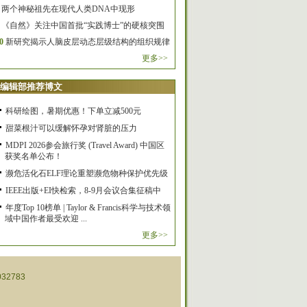
两个神秘祖先在现代人类DNA中现形
《自然》关注中国首批“实践博士”的硬核突围
0
新研究揭示人脑皮层动态层级结构的组织规律
更多>>
编辑部推荐博文
科研绘图，暑期优惠！下单立减500元
甜菜根汁可以缓解怀孕对肾脏的压力
MDPI 2026参会旅行奖 (Travel Award) 中国区
获奖名单公布！
濒危活化石ELF理论重塑濒危物种保护优先级
IEEE出版+EI快检索，8-9月会议合集征稿中
年度Top 10榜单 | Taylor & Francis科学与技术领
域中国作者最受欢迎 ...
更多>>
32783