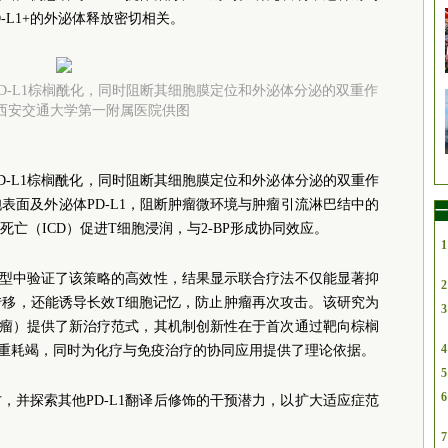
D-L1+的外泌体释放密切相关。
PD-L1棕榈酰化，同时阻断其细胞膜定位和外泌体分泌的双重作
西安交通大学第一附属医院供图
PD-L1棕榈酰化，同时阻断其细胞膜定位和外泌体分泌的双重作
胞表面及外泌体PD-L1，阻断肿瘤微环境与肿瘤引流淋巴结中的
一
亡（ICD）促进T细胞浸润，与2-BP形成协同效应。
1
瘤模型中验证了该策略的高效性，结果显示联合疗法不仅能显著抑
2
转移，还能诱导长效T细胞记忆，防止肿瘤再次攻击。该研究为
3
色素瘤）提供了新治疗范式，其机制创新性在于首次通过靶向棕榈
4
的双重耗竭，同时为化疗与免疫治疗的协同应用提供了理论依据。
5
6
，并探索其他PD-L1翻译后修饰的干预潜力，以扩大适应症范
7