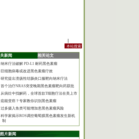
站内规定
|
手机版
关新闻
相关论文
纳米疗法破解 PD-L1 耐药黑色素瘤
巨细胞病毒或改进黑色素瘤疗效
研究提出溃疡性结肠炎口服靶向纳米疗法
首个治疗NRAS突变晚期黑色素瘤靶向药获批
从病灶中找解药，全球首款T细胞疗法在美上市
痣能变癌？专家教你识别黑色素瘤
过多摄入鱼类可能增加患黑色素瘤风险
科学家揭示ROS调控葡萄膜黑色素瘤发生新机
制
图片新闻