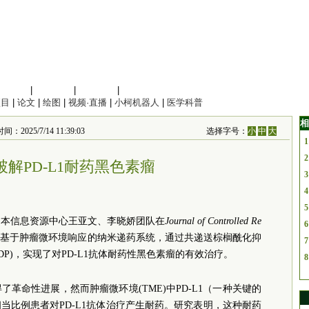
信息科学
|
地球科学
|
数理科学
|
管理综合
项目
|
论文
|
绘图
|
视频·直播
|
小柯机器人
|
医学科普
相
5/7/14 11:39:03
选择字号：
小
中
大
1
2
解PD-L1耐药黑色素瘤
3
4
5
样本信息资源中心王亚文、李晓娇团队在
Journal of Controlled Re
6
种基于肿瘤微环境响应的纳米递药系统，通过共递送棕榈酰化抑
7
(DDP)，实现了对PD-L1抗体耐药性黑色素瘤的有效治疗。
8
革命性进展，然而肿瘤微环境(TME)中PD-L1（一种关键的
当比例患者对PD-L1抗体治疗产生耐药。研究表明，这种耐药