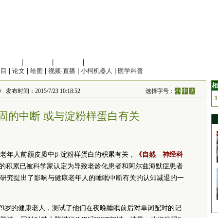
信息科学
|
地球科学
|
数理科学
|
管理综合
项目
|
论文
|
绘图
|
视频·直播
|
小柯机器人
|
医学科普
相
布时间：2015/7/23 10:18:52
选择字号：
小
中
大
1
固的中断 或与淀粉样蛋白有关
老年人前额皮质中β-淀粉样蛋白的积累有关，
《自然—神经科
白的积累已被科学家认定为导致老龄化患者和阿尔兹海默症患者
研究提出了影响与健康老年人的睡眠中断有关的认知减退的一
26名70～79岁的健康老人，测试了他们在夜晚睡眠前后对单词配对的记