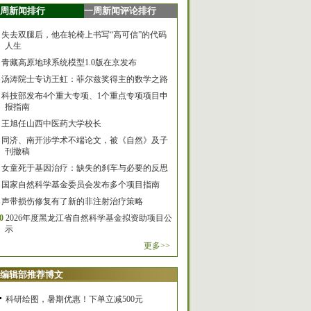
周新闻排行
一周新闻评论排行
失去双腿后，他在轮椅上书写“高可信”的代码
人生
青藏高原地球系统模型1.0版在京发布
汤涛院士专访王虹：菲尔兹奖得主的数学之路
科技部发布4个重大专项、1个重点专项项目申
报指南
王旭任山西中医药大学校长
同济、南开涉学术不端论文，被《自然》及子
刊撤稿
女童死于基因治疗：缺失的刹车与必要的反思
国家自然科学基金委员会发布多个项目指南
声带损伤修复有了新的非注射治疗策略
0
2026年度黑龙江省自然科学基金拟资助项目公
示
更多>>
编辑部推荐博文
科研绘图，暑期优惠！下单立减500元