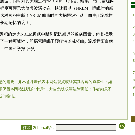
波，同时对其大脑进行fMRI和PET扫描。结果，他们发现β-
一
程度可预示大脑慢波活动在非快速眼动（NREM）睡眠时的减
1
这种累积中断了NREM睡眠时的大脑慢波活动，而由β-淀粉样
长期记忆的巩固。
2
的累积确定为NREM睡眠中断和记忆减退的致病因素，但其揭示
3
了一种可能性，即探索睡眠干预疗法以减轻由β-淀粉样蛋白病
4
：中国科学报 张笑）
5
6
7
8
息的需要，并不意味着代表本网站观点或证实其内容的真实性；如
9
须保留本网站注明的“来源”，并自负版权等法律责任；作者如果不
1
我们接洽。
打印
发E-mail给：