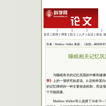
生命科学
|
医学科学
|
化学科学
|
工程材料
|
首页
|
新闻
|
博客
|
院士
|
人才
|
会议
|
基金·
作者：Matthew Walker 来源：《自然—神经科学》 发
睡眠相关记忆巩
与睡眠有关的记忆巩固的中断和健康
学》
上的一项研究如是说。β-淀粉样蛋
的记忆障碍的一种主要候选机制，而这项
个可能因素。
Matthew Walker等人选择了