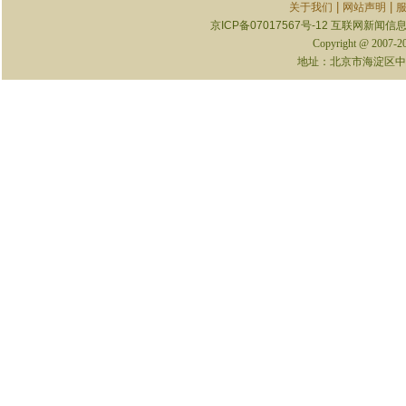
|
|
关于我们
网站声明
京ICP备07017567号-12
互联网新闻信息服
Copyright @ 2007-
地址：北京市海淀区中关村