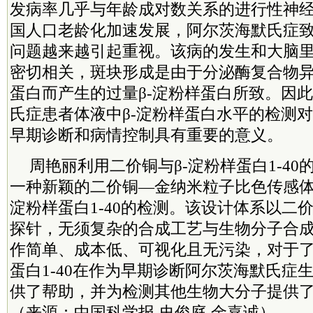
发病率几乎与年龄成对数关系的进行性神
国人口老龄化加速发展，阿尔茨海默氏症
问题越来越引起重视。该病的发生和大脑
密切相关，斑块形成是由于分泌酶复合物
蛋白而产生的过量β-淀粉样蛋白所致。因
氏症患者体液中β-淀粉样蛋白水平的检测
早期诊断和病情控制具有重要的意义。
周艳丽利用二价铜与β-淀粉样蛋白1-4
一种新颖的二价铜—金纳米粒子比色传感体
淀粉样蛋白1-40的检测。该设计体系以二
探针，无须复杂的合成工艺与生物分子合
作简单、成本低、可视化且无污染，对于了
蛋白1-40在作为早期诊断阿尔茨海默氏症
供了帮助，并为检测其他生物大分子提供
（来源：中国科学报 史俊庭 金嘉诚）