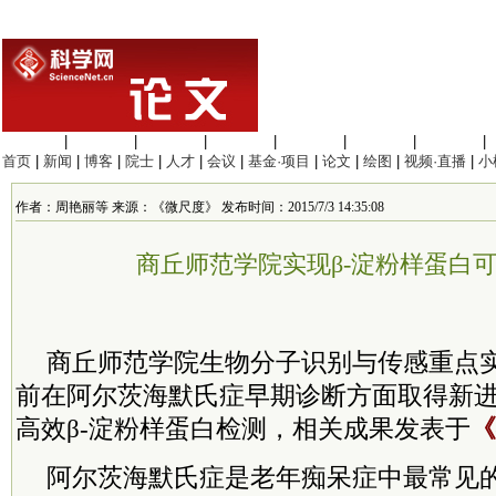
生命科学
|
医学科学
|
化学科学
|
工程材料
|
信息科学
|
地球科学
|
数理科学
|
首页
|
新闻
|
博客
|
院士
|
人才
|
会议
|
基金·项目
|
论文
|
绘图
|
视频·直播
|
小
作者：周艳丽等 来源：《微尺度》 发布时间：2015/7/3 14:35:08
商丘师范学院实现β-淀粉样蛋白
商丘师范学院生物分子识别与传感重点
前在阿尔茨海默氏症早期诊断方面取得新
高效β-淀粉样蛋白检测，相关成果发表于
《
阿尔茨海默氏症是老年痴呆症中最常见