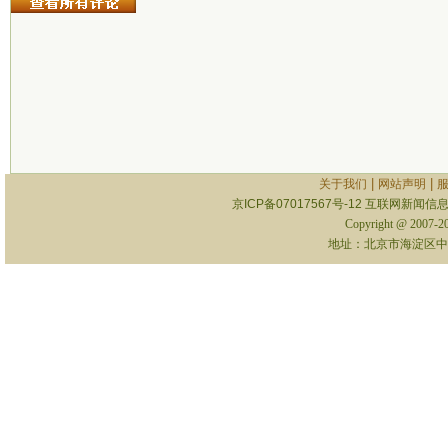
|
|
关于我们
网站声明
京ICP备07017567号-12
互联网新闻信息服
Copyright @ 2007-
地址：北京市海淀区中关村