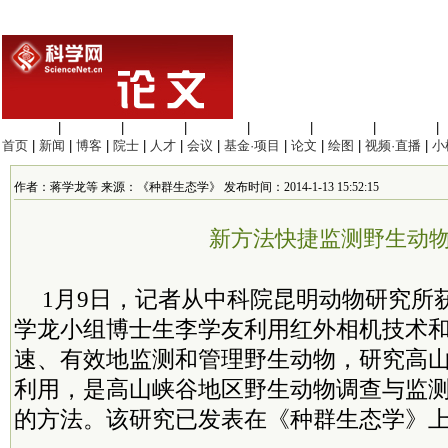
生命科学
|
医学科学
|
化学科学
|
工程材料
|
信息科学
|
地球科学
|
数理科学
|
首页
|
新闻
|
博客
|
院士
|
人才
|
会议
|
基金·项目
|
论文
|
绘图
|
视频·直播
|
小
作者：蒋学龙等 来源：《种群生态学》 发布时间：2014-1-13 15:52:15
新方法快捷监测野生动
1月9日，记者从中科院昆明动物研究所
学龙小组博士生李学友利用红外相机技术
速、有效地监测和管理野生动物，研究高
利用，是高山峡谷地区野生动物调查与监
的方法。该研究已发表在《种群生态学》