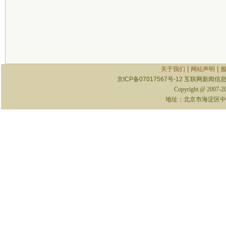
|
|
关于我们
网站声明
京ICP备07017567号-12
互联网新闻信息服
Copyright @ 2007-
地址：北京市海淀区中关村