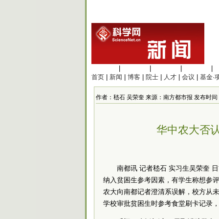
生命科学
|
医学科学
|
化学科学
|
工程材料
|
首页
|
新闻
|
博客
|
院士
|
人才
|
会议
|
基金·
作者：嵇石 吴荣奎 来源：南方都市报 发布时间：2015/1
华中农大否认
南都讯 记者嵇石 实习生吴荣奎
纳入贫困生参考因素，有学生称想参评
农大向南都记者澄清系误解，校方从未划
学校审批贫困生时参考食堂刷卡记录，