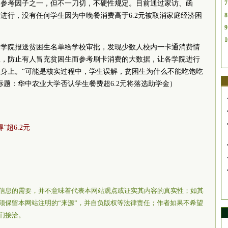
的参考因子之一，但不一刀切，不硬性规定。目前通过家访、函
7
进行，没有任何学生因为中晚餐消费高于6.2元被取消家庭经济困
8
9
1
，学院报送贫困生名单给学校审批，发现少数人校内一卡通消费情
位，防止有人冒充贫困生而参考刷卡消费的大数据，让各学院进行
身上。“可能是核实过程中，学生误解，贫困生为什么不能吃饱吃
标题：华中农业大学否认学生餐费超6.2元将落选助学金）
超6.2元
信息的需要，并不意味着代表本网站观点或证实其内容的真实性；如其
须保留本网站注明的“来源”，并自负版权等法律责任；作者如果不希望
们接洽。