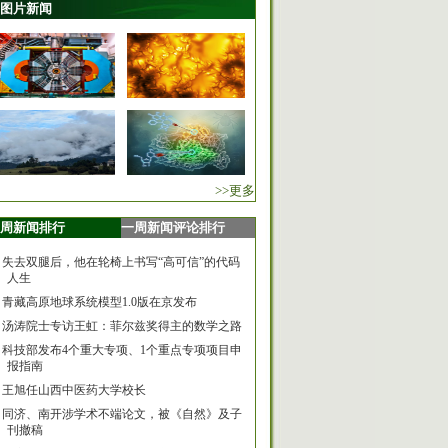
图片新闻
>>更多
周新闻排行
一周新闻评论排行
失去双腿后，他在轮椅上书写“高可信”的代码
人生
青藏高原地球系统模型1.0版在京发布
汤涛院士专访王虹：菲尔兹奖得主的数学之路
科技部发布4个重大专项、1个重点专项项目申
报指南
王旭任山西中医药大学校长
同济、南开涉学术不端论文，被《自然》及子
刊撤稿