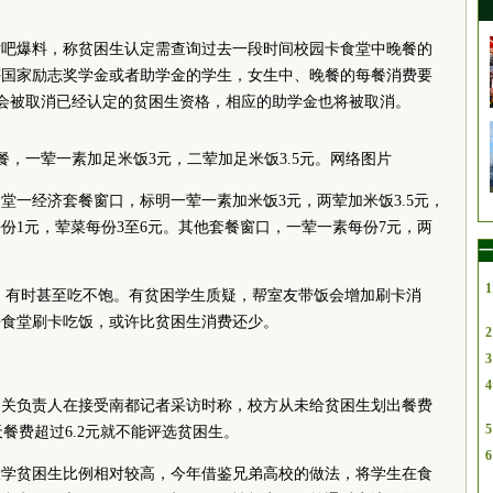
贴吧爆料，称贫困生认定需查询过去一段时间校园卡食堂中晚餐的
评国家励志奖学金或者助学金的学生，女生中、晚餐的每餐消费要
则就会被取消已经认定的贫困生资格，相应的助学金也将被取消。
，一荤一素加足米饭3元，二荤加足米饭3.5元。网络图片
堂一经济套餐窗口，标明一荤一素加米饭3元，两荤加米饭3.5元，
份1元，荤菜每份3至6元。其他套餐窗口，一荤一素每份7元，两
一
1
多，有时甚至吃不饱。有贫困学生质疑，帮室友带饭会增加刷卡消
去食堂刷卡吃饭，或许比贫困生消费还少。
2
3
4
相关负责人在接受南都记者采访时称，校方从未给贫困生划出餐费
5
天餐费超过6.2元就不能评选贫困生。
6
大学贫困生比例相对较高，今年借鉴兄弟高校的做法，将学生在食