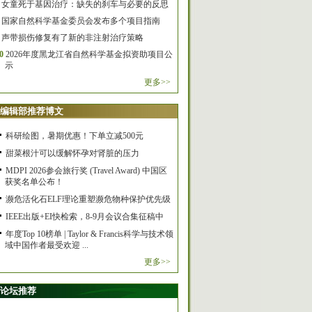
女童死于基因治疗：缺失的刹车与必要的反思
国家自然科学基金委员会发布多个项目指南
声带损伤修复有了新的非注射治疗策略
0
2026年度黑龙江省自然科学基金拟资助项目公
示
更多>>
编辑部推荐博文
科研绘图，暑期优惠！下单立减500元
甜菜根汁可以缓解怀孕对肾脏的压力
MDPI 2026参会旅行奖 (Travel Award) 中国区
获奖名单公布！
濒危活化石ELF理论重塑濒危物种保护优先级
IEEE出版+EI快检索，8-9月会议合集征稿中
年度Top 10榜单 | Taylor & Francis科学与技术领
域中国作者最受欢迎 ...
更多>>
论坛推荐