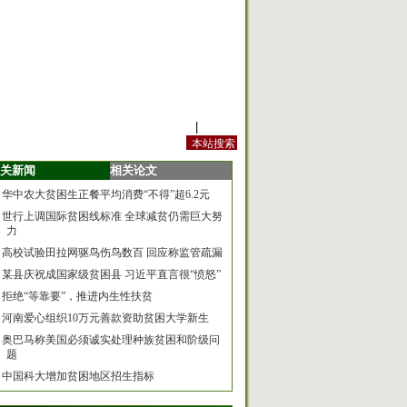
站内规定
|
手机版
关新闻
相关论文
华中农大贫困生正餐平均消费“不得”超6.2元
世行上调国际贫困线标准 全球减贫仍需巨大努
力
高校试验田拉网驱鸟伤鸟数百 回应称监管疏漏
某县庆祝成国家级贫困县 习近平直言很“愤怒”
拒绝“等靠要”，推进内生性扶贫
河南爱心组织10万元善款资助贫困大学新生
奥巴马称美国必须诚实处理种族贫困和阶级问
题
中国科大增加贫困地区招生指标