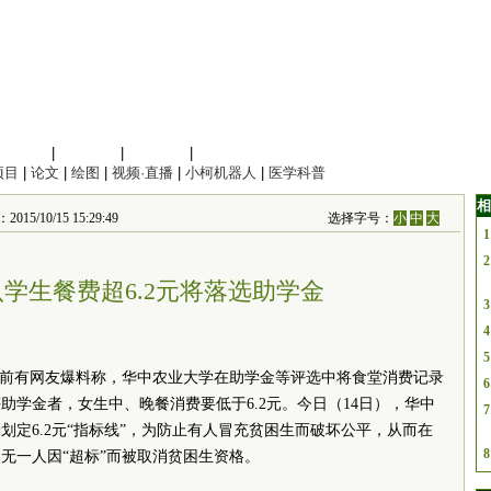
信息科学
|
地球科学
|
数理科学
|
管理综合
项目
|
论文
|
绘图
|
视频·直播
|
小柯机器人
|
医学科普
相
0/15 15:29:49
选择字号：
小
中
大
1
2
学生餐费超6.2元将落选助学金
3
4
5
 日前有网友爆料称，华中农业大学在助学金等评选中将食堂消费记录
6
助学金者，女生中、晚餐消费要低于6.2元。今日（14日），华中
7
定6.2元“指标线”，为防止有人冒充贫困生而破坏公平，从而在
8
无一人因“超标”而被取消贫困生资格。