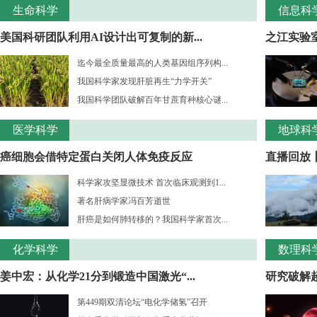
生命科学
信息科
美国科研团队利用AI设计出可复制的新...
之江实验室
迄今最全质量最高的人类基因组序列构...
我国科学家发现肝脏再生“力学开关”
我国科学团队破解百年甘蔗育种核心谜...
医学科学
地球科
癌细胞会借特定蛋白关闭人体免疫反应
直播回放
科学家攻坚显微技术 首次临床观测到1...
著名肝病学家冯百芳逝世
肝癌是如何肺转移的？我国科学家首次...
化学科学
数理科
姜中宏：从化学21分到锻造中国激光“...
研究破解超
第449期双清论坛“电化学储氢”召开