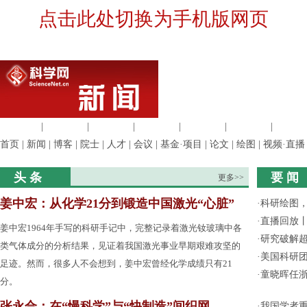
点击此处切换为手机版网页
生命科学
|
医学科学
|
化学科学
|
工程材料
|
信息科学
|
地球科学
|
数理科
首页
|
新闻
|
博客
|
院士
|
人才
|
会议
|
基金·项目
|
论文
|
绘图
|
视频·直播
头 条
要 闻
更多>>
姜中宏：从化学21分到锻造中国激光“心脏”
·
科研绘图，
·
直播回放
姜中宏1964年手写的科研手记中，完整记录着激光钕玻璃中各
·
研究破解超
类气体成分的分析结果，见证着我国激光事业早期艰难攻坚的
·
美国科研团
足迹。然而，很多人不会想到，姜中宏曾经化学成绩只有21
·
童晓晖任
分。
张永合：在“慢科学”与“快制造”间织网
·
我国学者