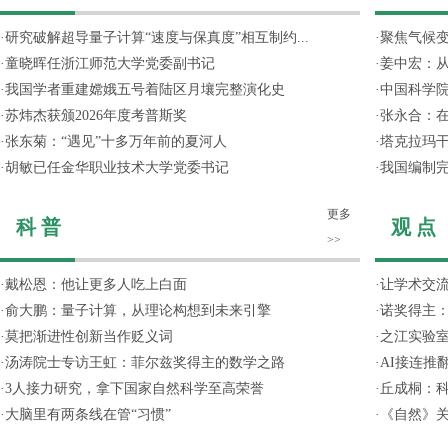
·
研究破解超导量子计算“速度与保真度”相互制约...
·
聚焦气候变
·
童晓晖任浙江师范大学党委副书记
·
姜中宏：从
·
我国学者重建嫦娥五号着陆区月壤完整演化史
·
中国科学院
·
苏炜杰获颁2026年度考普斯奖
·
张永合：在
·
张东菊：“遇见”十多万年前的夏河人
·
塔克拉玛
·
胡敏已任金华职业技术大学党委书记
·
我国编制完
更多
科 普
观 点
>>
·
戴松恩：他让更多人吃上白面
·
让学术交流
·
俞大鹏：量子计算，从理论构想到未来引擎
·
诺奖得主
·
莫把渐进性创新当作贬义词
·
之江实验
·
汤涛院士专访王虹：菲尔兹奖得主的数学之路
·
AI接连推
·
3人接力研究，拿下国家自然科学至高荣誉
·
丘成桐：
·
大脑里有两条线在管“习惯”
·
《自然》关