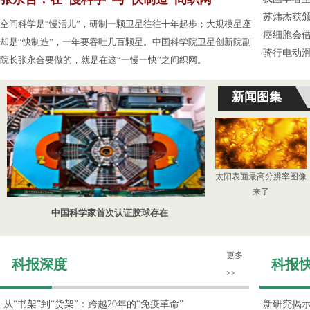
·
苏炜杰获颁
空间科学是“慢活儿”，研制一颗卫星往往十年起步；大规模星座
·
癌细胞会
却是“快制造”，一年要吞吐几百颗星。中国科学院卫星创新院副
·
骑行电动
院长张永合要做的，就是在这“一慢一快”之间织网。
新闻图集
太阳表面最高分辨率图像
来了
中国科学家首次认证胶球存在
更多
科报深度
科报
>>
·
从“书架”到“货架”：跨越20年的“免疫革命”
·
新研究揭