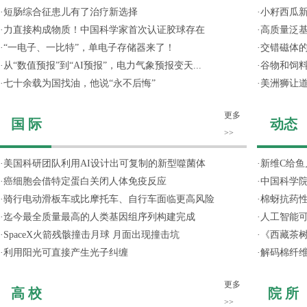
·
短肠综合征患儿有了治疗新选择
·
小籽西瓜
·
力直接构成物质！中国科学家首次认证胶球存在
·
高质量泛
·
“一电子、一比特”，单电子存储器来了！
·
交错磁体
·
从“数值预报”到“AI预报”，电力气象预报变天...
·
谷物和饲
·
七十余载为国找油，他说“永不后悔”
·
美洲狮让
更多
国 际
动态
>>
·
美国科研团队利用AI设计出可复制的新型噬菌体
·
新维C给鱼
·
癌细胞会借特定蛋白关闭人体免疫反应
·
中国科学院
·
骑行电动滑板车或比摩托车、自行车面临更高风险
·
棉蚜抗药
·
迄今最全质量最高的人类基因组序列构建完成
·
人工智能
·
SpaceX火箭残骸撞击月球 月面出现撞击坑
·
《西藏茶
·
利用阳光可直接产生光子纠缠
·
解码棉纤维
更多
高 校
院 所
>>