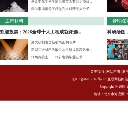
基金委化学科学部征集重大非共识项目...
科学家揭示分子筛微孔道对荧光大分子...
工程材料
管理综
欢迎投票：2026全球十大工程成就评选...
科研绘图
港大研制出全新极简架构芯片
新型二维材料为酸性水电解提供高效催...
张炳炎院士：一张补发的毕业证书
关于我们
|
网站声明
|
服
京ICP备07017567号-12
互联网新闻信息服务
Copyright @ 2007-
地址：北京市海淀区中关村