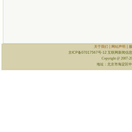
|
|
关于我们
网站声明
京ICP备07017567号-12
互联网新闻信息服
Copyright @ 2007-
地址：北京市海淀区中关村