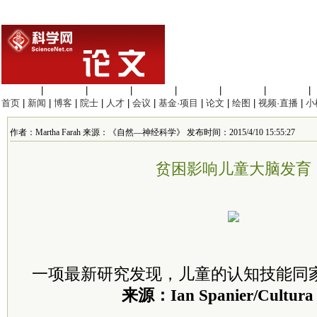
生命科学
|
医学科学
|
化学科学
|
工程材料
|
信息科学
|
地球科学
|
数理科学
|
首页
|
新闻
|
博客
|
院士
|
人才
|
会议
|
基金·项目
|
论文
|
绘图
|
视频·直播
|
小
作者：Martha Farah 来源：《自然—神经科学》 发布时间：2015/4/10 15:55:27
贫困影响儿童大脑发育
一项最新研究发现，儿童的认知技能同
来源：Ian Spanier/Cultur