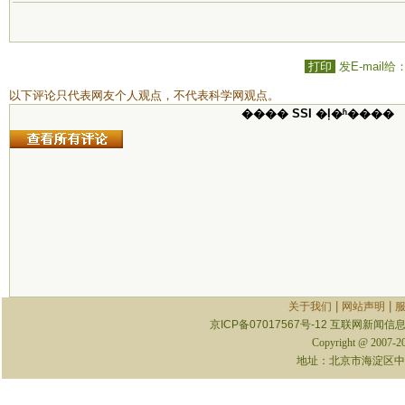
打印
发E-mail给
以下评论只代表网友个人观点，不代表科学网观点。
���� SSI �ļ�ʱ����
|
|
关于我们
网站声明
京ICP备07017567号-12
互联网新闻信息服
Copyright @ 2007-
地址：北京市海淀区中关村