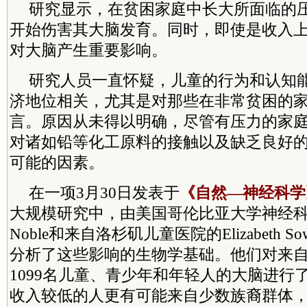
研究显示，在贫困家庭中长大所面临的
开始伤害其大脑发育。同时，即使是收入
对大脑产生重要影响。
研究人员一直怀疑，儿童的行为和认知
济地位相关，尤其是对那些在非常贫困的
言。原因从未得以明确，尽管有压力的家
对诸如铅等化工原料的接触以及缺乏良好
可能的因素。
在一项3月30日发表于
《自然—神经科学
大规模研究中，由美国哥伦比亚大学神经科学家K
Noble和来自洛杉矶儿童医院的Elizabeth 
分析了这些影响的生物学基础。他们对来
1099名儿童、青少年和年轻人的大脑进行
收入较低的人更有可能来自少数族裔群体