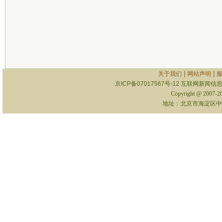
|
|
关于我们
网站声明
京ICP备07017567号-12
互联网新闻信息服
Copyright @ 2007-
地址：北京市海淀区中关村