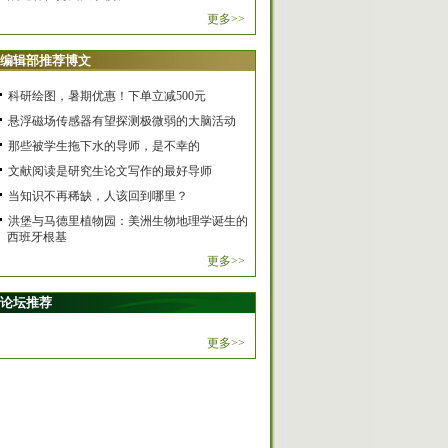
更多>>
编辑部推荐博文
科研绘图，暑期优惠！下单立减500元
悬浮磁场传感器有望探测极微弱的大脑活动
那些被学生拖下水的导师，是不幸的
文献阅读是研究生论文写作的最好导师
当知识不再稀缺，人该回到哪里？
洪堡与马德里植物园：美洲生物地理学诞生的
西班牙根基
更多>>
论坛推荐
更多>>