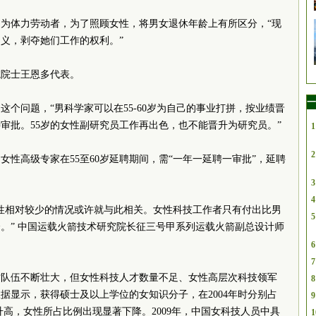
为体力劳动者，为了照顾女性，将男女退休年龄上有所区分，“现
义，剥夺她们工作的权利。”
院院士王恩多代表。
一
个问题，“男科学家可以在55-60岁为自己的事业打拼，按业绩晋
审批。55岁的女性副研究员工作再出色，也不能晋升为研究员。”
1
2
女性高级专家在55至60岁延聘期间，需“一年一延聘一审批”，延聘
。
3
4
性相对较少的情况或许就与此相关。女性科技工作者只有付出比男
5
。” 中国运载火箭技术研究院长征三号甲系列运载火箭副总设计师
6
7
才队伍不断壮大，但女性科技人才数量不足、女性高层次科技领军
8
据显示，获得硕士及以上学位的女知识分子，在2004年时分别占
9
位的升高，女性所占比例出现显著下降。2009年，中国女科技人员中具
1