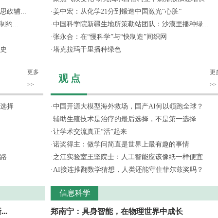
政辅...
·
姜中宏：从化学21分到锻造中国激光“心脏”
约...
·
中国科学院新疆生地所策勒站团队：沙漠里播种绿...
·
张永合：在“慢科学”与“快制造”间织网
史
·
塔克拉玛干里播种绿色
更多
更
观 点
>>
>>
选择
·
中国开源大模型海外救场，国产AI何以领跑全球？
·
辅助生殖技术是治疗的最后选择，不是第一选择
·
让学术交流真正“活”起来
·
诺奖得主：做学问简直是世界上最有趣的事情
路
·
之江实验室王坚院士：人工智能应该像纸一样便宜
·
AI接连推翻数学猜想，人类还能守住菲尔兹奖吗？
信息科学
..
郑南宁：具身智能，在物理世界中成长