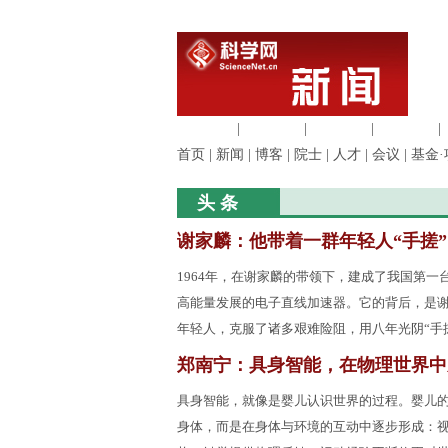
生命科学
|
医学科学
|
化学科学
|
工程材料
|
首页
|
新闻
|
博客
|
院士
|
人才
|
会议
|
基金·
头 条
谢家麟：他带着一群年轻人“手搓
1964年，在谢家麟的带领下，建成了我国第一台
高能量发展的电子直线加速器。它的背后，是
年轻人，克服了诸多艰难险阻，用八年光阴“手
郑南宁：具身智能，在物理世界中
具身智能，就像是婴儿认识世界的过程。婴儿
身体，而是在身体与环境的互动中逐步形成：