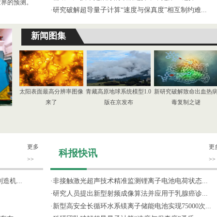
世界的预测。
·
研究破解超导量子计算“速度与保真度”相互制约难...
新闻图集
太阳表面最高分辨率图像
青藏高原地球系统模型1.0
新研究破解致命出血热
来了
版在京发布
毒复制之谜
更多
更
科报快讯
>>
>>
机...
·
非接触激光超声技术精准监测锂离子电池电荷状态...
·
研究人员提出新型射频成像算法并应用于乳腺癌诊...
·
新型高安全长循环水系镁离子储能电池实现75000次...