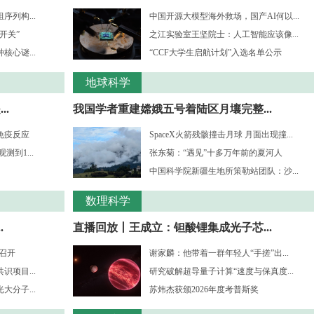
列构...
中国开源大模型海外救场，国产AI何以...
开关”
之江实验室王坚院士：人工智能应该像...
心谜...
“CCF大学生启航计划”入选名单公示
地球科学
.
我国学者重建嫦娥五号着陆区月壤完整...
免疫反应
SpaceX火箭残骸撞击月球 月面出现撞...
到1...
张东菊：“遇见”十多万年前的夏河人
中国科学院新疆生地所策勒站团队：沙...
数理科学
.
直播回放丨王成立：钽酸锂集成光子芯...
”召开
谢家麟：他带着一群年轻人“手搓”出...
项目...
研究破解超导量子计算“速度与保真度...
分子...
苏炜杰获颁2026年度考普斯奖