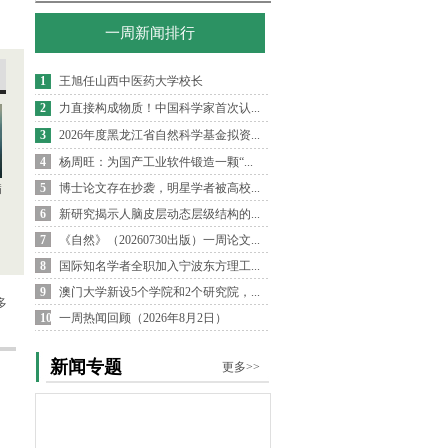
一周新闻排行
1
王旭任山西中医药大学校长
2
力直接构成物质！中国科学家首次认...
3
2026年度黑龙江省自然科学基金拟资...
4
杨周旺：为国产工业软件锻造一颗“...
5
博士论文存在抄袭，明星学者被高校...
病
6
新研究揭示人脑皮层动态层级结构的...
7
《自然》（20260730出版）一周论文...
8
国际知名学者全职加入宁波东方理工...
9
澳门大学新设5个学院和2个研究院，...
多
10
一周热闻回顾（2026年8月2日）
新闻专题
更多>>