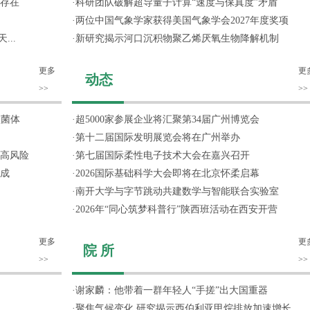
存在
·
科研团队破解超导量子计算“速度与保真度”矛盾
·
两位中国气象学家获得美国气象学会2027年度奖项
...
·
新研究揭示河口沉积物聚乙烯厌氧生物降解机制
更多
更
动态
>>
>>
噬菌体
·
超5000家参展企业将汇聚第34届广州博览会
·
第十二届国际发明展览会将在广州举办
高风险
·
第七届国际柔性电子技术大会在嘉兴召开
成
·
2026国际基础科学大会即将在北京怀柔启幕
·
南开大学与字节跳动共建数学与智能联合实验室
·
2026年“同心筑梦科普行”陕西班活动在西安开营
更多
更
院 所
>>
>>
·
谢家麟：他带着一群年轻人“手搓”出大国重器
·
聚焦气候变化 研究揭示西伯利亚甲烷排放加速增长