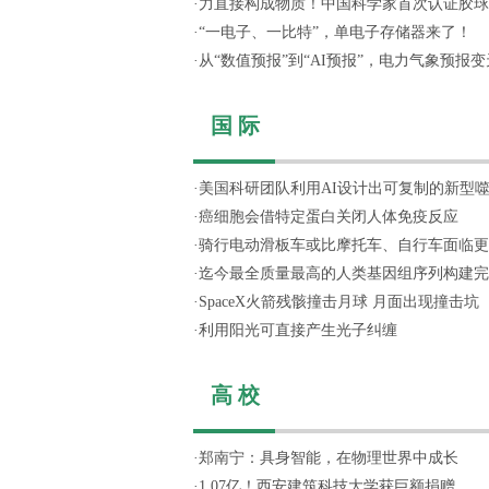
·
力直接构成物质！中国科学家首次认证胶球
·
“一电子、一比特”，单电子存储器来了！
·
从“数值预报”到“AI预报”，电力气象预报变天
国 际
·
美国科研团队利用AI设计出可复制的新型
·
癌细胞会借特定蛋白关闭人体免疫反应
·
骑行电动滑板车或比摩托车、自行车面临更
·
迄今最全质量最高的人类基因组序列构建完
·
SpaceX火箭残骸撞击月球 月面出现撞击坑
·
利用阳光可直接产生光子纠缠
高 校
·
郑南宁：具身智能，在物理世界中成长
·
1.07亿！西安建筑科技大学获巨额捐赠