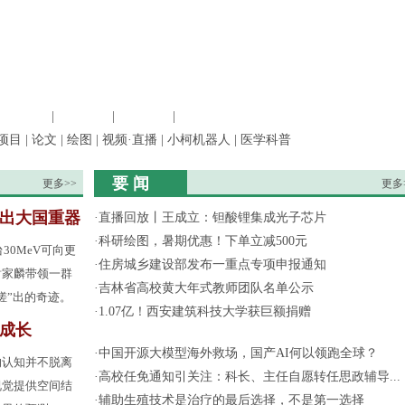
信息科学
|
地球科学
|
数理科学
|
管理综合
项目
|
论文
|
绘图
|
视频·直播
|
小柯机器人
|
医学科普
要 闻
更多>>
更多
”出大国重器
·
直播回放丨王成立：钽酸锂集成光子芯片
·
科研绘图，暑期优惠！下单立减500元
30MeV可向更
·
住房城乡建设部发布一重点专项申报通知
谢家麟带领一群
·
吉林省高校黄大年式教师团队名单公示
搓”出的奇迹。
·
1.07亿！西安建筑科技大学获巨额捐赠
成长
·
中国开源大模型海外救场，国产AI何以领跑全球？
的认知并不脱离
·
高校任免通知引关注：科长、主任自愿转任思政辅导...
视觉提供空间结
·
辅助生殖技术是治疗的最后选择，不是第一选择