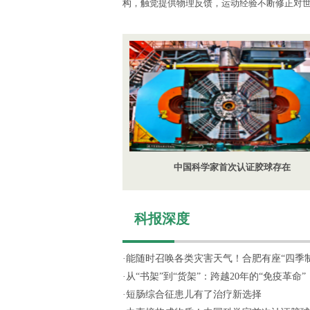
构，触觉提供物理反馈，运动经验不断修正对
中国科学家首次认证胶球存在
科报深度
·
能随时召唤各类灾害天气！合肥有座“四季制造
·
从“书架”到“货架”：跨越20年的“免疫革命”
·
短肠综合征患儿有了治疗新选择