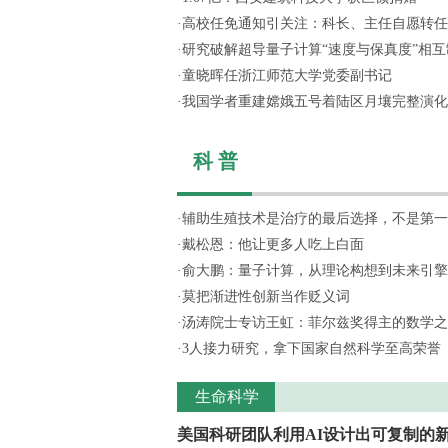
·
高校任免通知引关注：科长、主任自愿转任思
·
研究破解超导量子计算“速度与保真度”相互制
·
童晓晖任浙江师范大学党委副书记
·
我国学者重建嫦娥五号着陆区月壤完整演化
科 普
·
辅助生殖技术是治疗的最后选择，不是第一
·
戴松恩：他让更多人吃上白面
·
俞大鹏：量子计算，从理论构想到未来引擎
·
莫把渐进性创新当作贬义词
·
汤涛院士专访王虹：菲尔兹奖得主的数学之
·
3人接力研究，拿下国家自然科学至高荣誉
生命科学
美国科研团队利用AI设计出可复制的新.