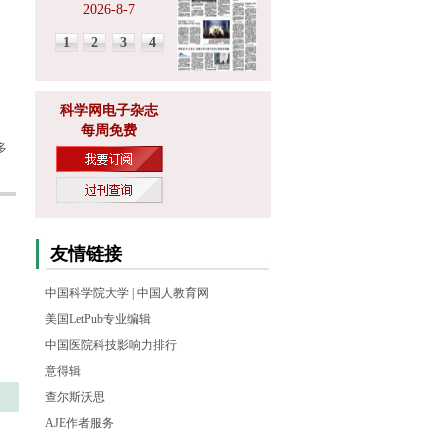
2026-8-7
1
2
3
4
科学网电子杂志
每周免费
多
友情链接
中国科学院大学
|
中国人教育网
美国LetPub专业编辑
中国医院科技影响力排行
意得辑
查尔斯沃思
AJE作者服务