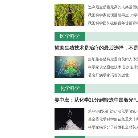
迄今最全质量最高的人类基因组序
我国科学家发现肝脏再生“力学
我国科学团队破解百年甘蔗育种核
医学科学
辅助生殖技术是治疗的最后选择，不是..
癌细胞会借特定蛋白关闭人体
科学家攻坚显微技术 首次临床观测
著名肝病学家冯百芳逝世
化学科学
姜中宏：从化学21分到锻造中国激光“..
第449期双清论坛“电化学储氢
基金委化学科学部征集重大非共识
科学家揭示分子筛微孔道对荧光大