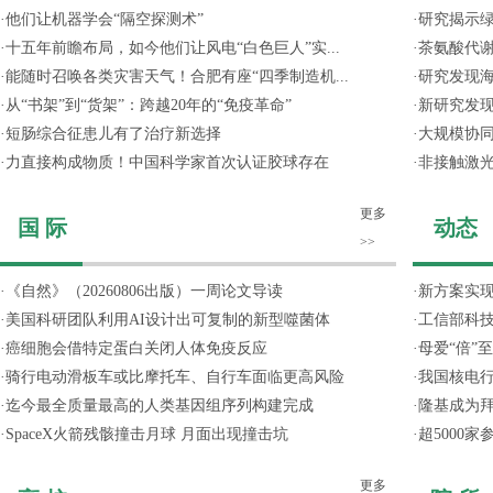
·
他们让机器学会“隔空探测术”
·
研究揭示
·
十五年前瞻布局，如今他们让风电“白色巨人”实...
·
茶氨酸代
·
能随时召唤各类灾害天气！合肥有座“四季制造机...
·
研究发现
·
从“书架”到“货架”：跨越20年的“免疫革命”
·
新研究发现
·
短肠综合征患儿有了治疗新选择
·
大规模协同
·
力直接构成物质！中国科学家首次认证胶球存在
·
非接触激光
更多
国 际
动态
>>
·
《自然》（20260806出版）一周论文导读
·
新方案实
·
美国科研团队利用AI设计出可复制的新型噬菌体
·
工信部科技
·
癌细胞会借特定蛋白关闭人体免疫反应
·
母爱“倍”
·
骑行电动滑板车或比摩托车、自行车面临更高风险
·
我国核电行
·
迄今最全质量最高的人类基因组序列构建完成
·
隆基成为
·
SpaceX火箭残骸撞击月球 月面出现撞击坑
·
超5000
更多