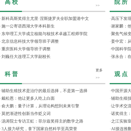
高 校
院 所
>>
·
新科高斯奖得主尤里·涅斯捷罗夫全职加盟港中文
·
高压下发
·
施一公寄语西湖大学本科新生
·
谢家麟：他
·
东华理工大学成立核能与核技术卓越工程师学院
·
聚焦气候变
·
北京信息科技大学领导班子调整
·
姜中宏：从
·
重庆医科大学领导班子调整
·
中国科学院
·
刘巍任大连理工大学副校长
·
张永合：在
更多
科 普
观 点
>>
·
辅助生殖技术是治疗的最后选择，不是第一选择
·
中国开源大
·
戴松恩：他让更多人吃上白面
·
辅助生殖
·
俞大鹏：量子计算，从理论构想到未来引擎
·
让学术交流
·
莫把渐进性创新当作贬义词
·
诺奖得主
·
汤涛院士专访王虹：菲尔兹奖得主的数学之路
·
之江实验
·
3人接力研究，拿下国家自然科学至高荣誉
·
AI接连推