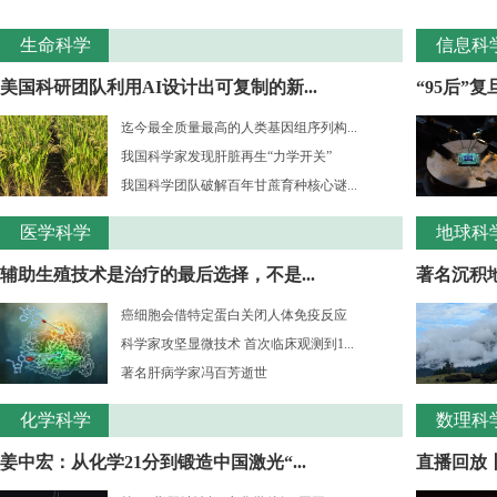
生命科学
信息科
美国科研团队利用AI设计出可复制的新...
“95后”
迄今最全质量最高的人类基因组序列构...
我国科学家发现肝脏再生“力学开关”
我国科学团队破解百年甘蔗育种核心谜...
医学科学
地球科
辅助生殖技术是治疗的最后选择，不是...
著名沉积
癌细胞会借特定蛋白关闭人体免疫反应
科学家攻坚显微技术 首次临床观测到1...
著名肝病学家冯百芳逝世
化学科学
数理科
姜中宏：从化学21分到锻造中国激光“...
直播回放丨