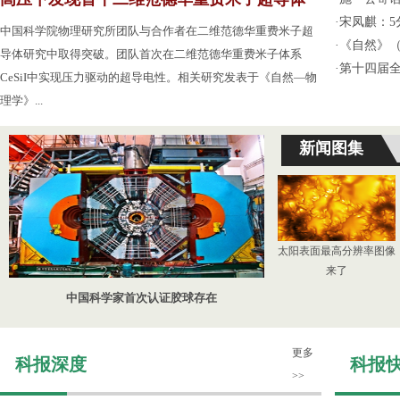
·
宋凤麒：
中国科学院物理研究所团队与合作者在二维范德华重费米子超
·
《自然》（
导体研究中取得突破。团队首次在二维范德华重费米子体系
·
第十四届
CeSiI中实现压力驱动的超导电性。相关研究发表于《自然—物
理学》...
新闻图集
太阳表面最高分辨率图像
来了
中国科学家首次认证胶球存在
更多
科报深度
科报
>>