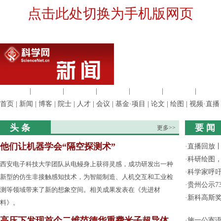
点击此处切换为手机版网页
生命科学
|
医学科学
|
化学科学
|
工程材料
|
信息科学
|
地球科学
|
数理科
首页
|
新闻
|
博客
|
院士
|
人才
|
会议
|
基金·项目
|
论文
|
绘图
|
视频·直播
头 条
要 闻
更多>>
他们让机器学会“隔空探测术”
·
直播回放
·
科研绘图，
西安电子科技大学团队从电鳗身上获得灵感，成功研发出一种
·
科学家呼
新型的仿生非接触感知技术，为智能制造、人机交互和工业检
·
贵州公示7
测等领域带来了新的想象空间。相关成果发表在《先进材
·
新科高斯奖
料》。
高压下发现首个二维范德华重费米子超导体
·
施一公寄