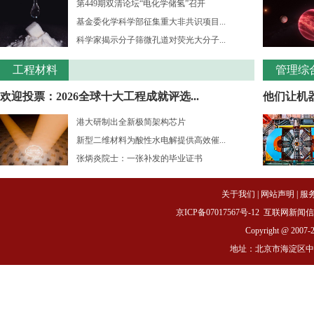
第449期双清论坛“电化学储氢”召开
基金委化学科学部征集重大非共识项目...
科学家揭示分子筛微孔道对荧光大分子...
工程材料
管理综
欢迎投票：2026全球十大工程成就评选...
他们让机
港大研制出全新极简架构芯片
新型二维材料为酸性水电解提供高效催...
张炳炎院士：一张补发的毕业证书
关于我们
|
网站声明
|
服
京ICP备07017567号-12
互联网新闻信息服务
Copyright @ 2007-
地址：北京市海淀区中关村