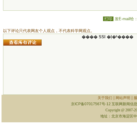
打印
发E-mail给
以下评论只代表网友个人观点，不代表科学网观点。
���� SSI �ļ�ʱ����
|
|
关于我们
网站声明
京ICP备07017567号-12
互联网新闻信息服
Copyright @ 2007-
地址：北京市海淀区中关村