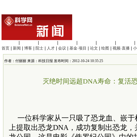
生命科学
|
医学科学
|
化学科学
|
工程材料
|
信息科学
|
地球科学
|
数理科学
|
首页
|
新闻
|
博客
|
院士
|
人才
|
会议
|
基金·项目
|
论文
|
绘图
|
视频·直播
|
小
作者：付丽丽 来源：科技日报 发布时间：2012-10-24 10:35:25
灭绝时间远超DNA寿命：复活
一位科学家从一只吸了恐龙血、嵌于
上提取出恐龙DNA，成功复制出恐龙，