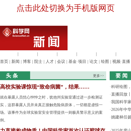
点击此处切换为手机版网页
生命科学
|
医学科学
|
化学科学
|
工程材料
|
信息科学
|
地球科学
|
数理科
首页
|
新闻
|
博客
|
院士
|
人才
|
会议
|
基金·项目
|
论文
|
绘图
|
视频·直播
头 条
要 闻
更多>>
高校实验课惊现“致命病菌”，结果……
·
科研绘图，
·
直播回放
就在暴露人员忧心忡忡之时，犹他州实验室通过进一步检测证
·
我国科学家
实，这群暴露人员并未真正接触危险病原体，一切都是虚惊一
·
2026年
场。该事件为全球实验室安全管理提供一则极具警示意义的案
·
姚建林任
例。
力直接构成物质！中国科学家首次认证胶球存
·
2025年