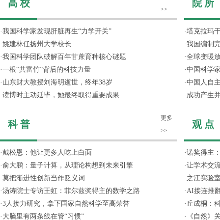
高 校
院 所
>>
·
我国科学家发现肝脏再生“力学开关”
·
塔克拉玛
·
姚建林任扬州大学校长
·
我国编制完
·
我国科学团队破解百年甘蔗育种核心谜题
·
全球变暖放
·
一根“共富竹”背后的科技力量
·
中国科学
·
山东财大教授刘海明逝世，终年38岁
·
中国人自主
·
读博时主动延毕，她最终取得重要成果
·
成功产生并
更多
科 普
观 点
>>
·
戴松恩：他让更多人吃上白面
·
诺奖得主
·
俞大鹏：量子计算，从理论构想到未来引擎
·
让学术交流
·
莫把渐进性创新当作贬义词
·
之江实验
·
汤涛院士专访王虹：菲尔兹奖得主的数学之路
·
AI接连推
·
3人接力研究，拿下国家自然科学至高荣誉
·
丘成桐：
·
大脑里有两条线在管“习惯”
·
《自然》关