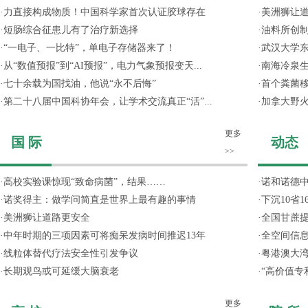
·
力直接构成物质！中国科学家首次认证胶球存在
·
美洲狮让
·
短肠综合征患儿有了治疗新选择
·
油料所创
·
“一电子、一比特”，单电子存储器来了！
·
武汉大学东
·
从“数值预报”到“AI预报”，电力气象预报变天...
·
南海冷泉
·
七十余载为国找油，他说“永不后悔”
·
首个粪菌
·
第二十八届中国科协年会，让学术交流真正“活”...
·
加拿大野
更多
国 际
动态
>>
·
高校实验课惊现“致命病菌”，结果……
·
诺和诺德
·
诺奖得主：做学问简直是世界上最有趣的事情
·
下沉10省
·
美洲狮让道路更安全
·
全国甘蔗
·
中年时期的三项因素可将痴呆发病时间推迟13年
·
全空间信
·
线粒体替代疗法安全性引发争议
·
粤港澳大
·
长期观鸟或可延缓大脑衰老
·
“高价值专
更多