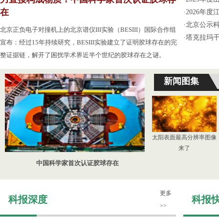
在
·
2026年
·
北京公示
北京正负电子对撞机上的北京谱仪III实验（BESIII）国际合作组
·
塔克拉玛
宣布：经过15年持续研究，BESIII实验建立了证明胶球存在的完
整证据链，解开了困扰学术界近半个世纪的胶球存在之谜。
新闻图集
太阳表面最高分辨率图像
来了
中国科学家首次认证胶球存在
更多
科报深度
科报
>>