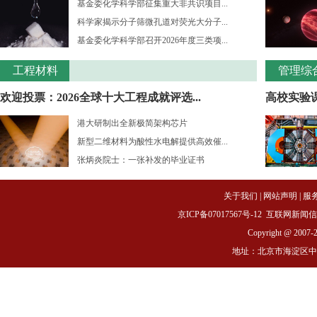
基金委化学科学部征集重大非共识项目...
科学家揭示分子筛微孔道对荧光大分子...
基金委化学科学部召开2026年度三类项...
工程材料
管理综
欢迎投票：2026全球十大工程成就评选...
高校实验课
港大研制出全新极简架构芯片
新型二维材料为酸性水电解提供高效催...
张炳炎院士：一张补发的毕业证书
关于我们
|
网站声明
|
服
京ICP备07017567号-12
互联网新闻信息服务
Copyright @ 2007-
地址：北京市海淀区中关村