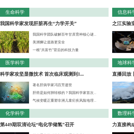
生命科学
信息科
我国科学家发现肝脏再生“力学开关”
之江实验室
我国科学团队破解百年甘蔗育种核心谜...
美洲狮让道路更安全
一根“共富竹”背后的科技力量
医学科学
地球科
科学家攻坚显微技术 首次临床观测到1...
直播回放
著名肝病学家冯百芳逝世
肝癌是如何肺转移的？我国科学家首次...
气候变暖正重塑非洲儿童疟疾风险地理...
化学科学
数理科
第449期双清论坛“电化学储氢”召开
力直接构成