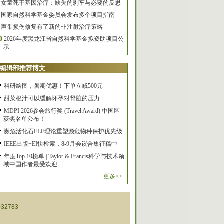
女童死于基因治疗：缺失的刹车与必要的反思
国家自然科学基金委员会发布多个项目指南
声带损伤修复有了新的非注射治疗策略
0
2026年度黑龙江省自然科学基金拟资助项目公
示
编辑部推荐博文
科研绘图，暑期优惠！下单立减500元
甜菜根汁可以缓解怀孕对肾脏的压力
MDPI 2026参会旅行奖 (Travel Award) 中国区
获奖名单公布！
濒危活化石ELF理论重塑濒危物种保护优先级
IEEE出版+EI快检索，8-9月会议合集征稿中
年度Top 10榜单 | Taylor & Francis科学与技术领
域中国作者最受欢迎 ...
更多>>
32783