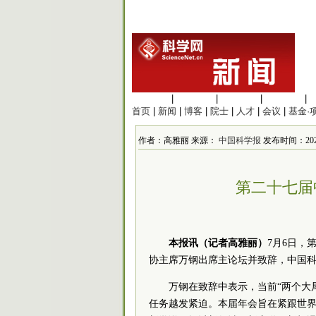
生命科学
|
医学科学
|
化学科学
|
工程材料
|
首页
|
新闻
|
博客
|
院士
|
人才
|
会议
|
基金·
作者：高雅丽 来源：
中国科学报
发布时间：2025
第二十七届
本报讯（记者高雅丽）
7月6日，
协主席万钢出席主论坛并致辞，中国
万钢在致辞中表示，当前“两个大
任务越发紧迫。本届年会旨在紧跟世