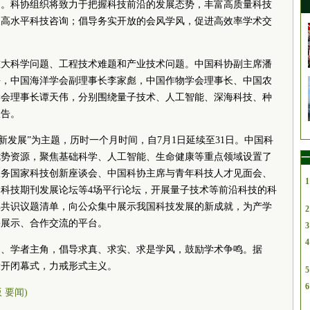
遇。科协组织将致力于把握科技前沿的发展态势，丰富高质量科技
展高水平科技咨询；倡导务实开放的会风学风，促进高效率学术交
5重大科学问题、工程技术难题和产业技术问题。中国科协副主席潘
海，中国海洋学会副理事长李家彪，中国作物学会理事长、中国农
学会理事长谭天伟，分别围绕量子技术、人工智能、深海科技、种
报告。
新发展”为主题，历时一个月时间，自7月1日延续至31日。中国科
优势资源，聚焦基础科学、人工智能、生命健康等重点领域设置了
一
服务国家科技创新座谈会、中国科协主席与青年科技人才见面会、
1
中国科技期刊发展论坛等4场平行论坛，开展量子技术等前沿科技的科
非共识议题清单，向公众集中展示我国科技发展的新成就，为产学
2
果展示、合作交流的平台。
3
4
旨、学者主角，倡导求真、求实、求是学风，鼓励学术争鸣。据
设开闭幕式，力戒形式主义。
5
6
版 要闻)