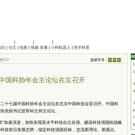
信息科学
|
地球科学
|
数理科学
|
管理综合
项目
|
论文
|
绘图
|
视频·直播
|
小柯机器人
|
医学科普
相
-7-7
选择字号：
小
中
大
1
2
中国科协年会主论坛在京召开
3
4
5
第二十七届中国科协年会主论坛在北京中国科技会堂召开。中国科
6
科协党组书记贺军科主持主论坛。
7
局”加速演进，加快实现高水平科技自立自强、建设科技强国的战略
8
界科技前沿发展态势，锚定科技强国目标，交流新理论、新观点、