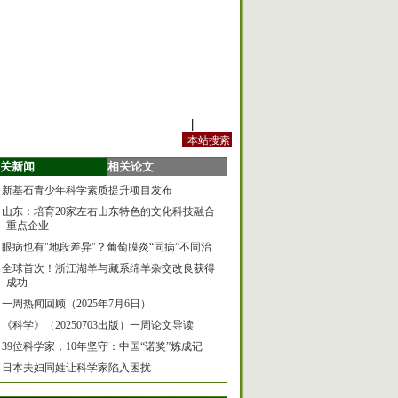
站内规定
|
手机版
关新闻
相关论文
新基石青少年科学素质提升项目发布
山东：培育20家左右山东特色的文化科技融合
重点企业
眼病也有"地段差异"？葡萄膜炎“同病”不同治
全球首次！浙江湖羊与藏系绵羊杂交改良获得
成功
一周热闻回顾（2025年7月6日）
《科学》（20250703出版）一周论文导读
39位科学家，10年坚守：中国“诺奖”炼成记
日本夫妇同姓让科学家陷入困扰