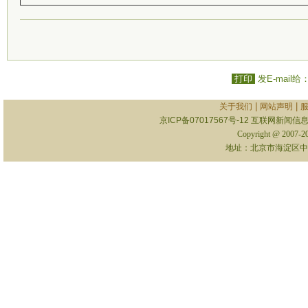
打印
发E-mail给
|
|
关于我们
网站声明
京ICP备07017567号-12
互联网新闻信息服
Copyright @ 2007-
地址：北京市海淀区中关村