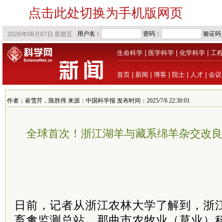
点击此处切换为手机版网页
生命科学
|
医学科学
|
化学科学
|
工
首页
|
新闻
|
博客
|
院士
|
人才
|
会议
作者：崔雪芹，陈胜伟 来源：中国科学报 发布时间：2025/7/6 22:30:01
全球首次！浙江湖羊与藏系绵羊杂交改
日前，记者从浙江农林大学了解到，浙
畜禽监测总站、那曲市农牧业（草业）