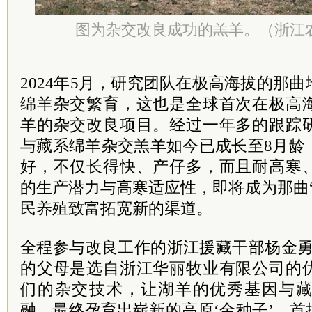
图为杂交改良成功的羔羊。（浙江
2024年5月，研究团队在极高海拔的那
绵羊杂交繁育，这也是全球首次在极高
羊的杂交改良项目。经过一年多的跟踪
与藏系绵羊杂交羔羊如今已成长至8月龄
好，不仅长得快、产仔多，而且耐高寒
的生产潜力与高寒适应性，即将成为那曲
民养殖致富拓宽新的渠道。
全程参与改良工作的浙江援藏干部杨金勇
的父母是选自浙江华丽牧业有限公司的
们的杂交技术，让湖羊的优秀基因与
融，最终孕育出崭新的高原‘金种子’。