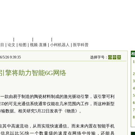
信息科学
|
地球科学
|
数理科学
|
管理综合
项目
|
论文
|
绘图
|
视频·直播
|
小柯机器人
|
医学科普
相
6 9:39:35
选择字号：
小
中
大
1
引擎将助力智能6G网络
2
3
4
5
了一款由易于制造的陶瓷材料制成的激光驱动引擎，该引擎可利
6
ED的可见光通信系统通常仅能在几米范围内工作，而这种新型
7
传输数据。相关研究5月22日发表于《物质》。
8
息在其中高速流动，从而实现快速通信。而未来内置在智能手机
让信息以比5G快一个数量级的速度在网络中传输，还能具