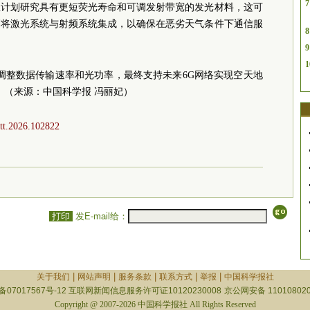
7
队计划研究具有更短荧光寿命和可调发射带宽的发光材料，这可
划将激光系统与射频系统集成，以确保在恶劣天气条件下通信服
8
9
1
调整数据传输速率和光功率，最终支持未来6G网络实现空天地
。（来源：中国科学报 冯丽妃）
att.2026.102822
打印
发E-mail给：
|
|
|
|
|
关于我们
网站声明
服务条款
联系方式
举报
中国科学报社
备07017567号-12
互联网新闻信息服务许可证10120230008
京公网安备 110108020
Copyright @ 2007-2026 中国科学报社 All Rights Reserved