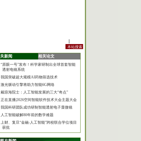
站内规定
|
手机版
关新闻
相关论文
“原眼一号”发布！科学家研制出全球首套智能
透射电镜系统
我国突破超大规模AI药物筛选技术
激光驱动引擎将助力智能6G网络
戴琼海院士：人工智能发展的三大“奇点”
正在直播|2026空间智能软件技术大会主题大会
我国科研团队成功研制智能透射电子显微镜
人工智能破解80年前的数学难题
上财、复旦“金融-人工智能”跨校联合学位项目
获批
图片新闻