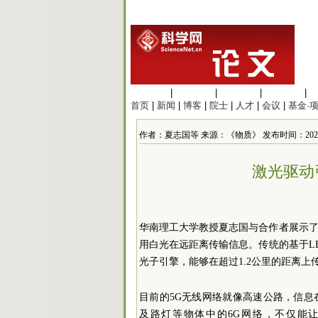
生命科学
|
医学科学
|
化学科学
|
工程材料
|
首页
|
新闻
|
博客
|
院士
|
人才
|
会议
|
基金·
作者：夏志国等 来源：《物质》 发布时间：2026/5/2
激光驱动
华南理工大学教授夏志国与合作者展示
用白光在远距离传输信息。传统的基于L
光子引擎，能够在超过1.2公里的距离上
目前的5G无线网络就像高速公路，信
及路灯等物体中的6G网络，不仅能