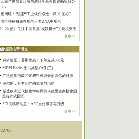
2026年度黑龙江省自然科学基金拟资助项目公
示
杨周旺：为国产工业软件锻造一颗“中国心”
两个神秘祖先在现代人类DNA中现形
0
《自然》关注中国首批“实践博士”的硬核突围
更多>>
编辑部推荐博文
科研绘图，暑期优惠！下单立减500元
MDPI Books 图书类型介绍 (三)
广泛使用的聚乙烯塑料可能会损害你的肝脏
波尔图：杜罗河畔的惊魂与治愈
塑造欧洲近代植物学格局的马德里皇家植物园
里程碑式园长
SCI投稿新消息：APC支付服务再升级！
更多>>
32783