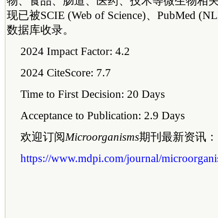
物、食品、肠道、医药、技术等微生物相
现已被SCIE (Web of Science)、PubMed 
数据库收录。
2024 Impact Factor: 4.2
2024 CiteScore: 7.7
Time to First Decision: 20 Days
Acceptance to Publication: 2.9 Days
欢迎订阅
Microorganisms
期刊最新资讯：
https://www.mdpi.com/journal/microorgani