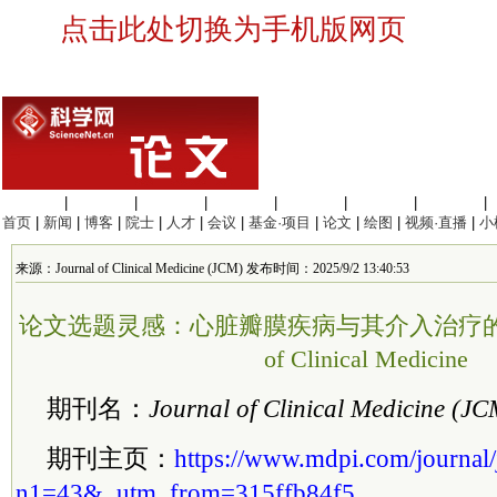
点击此处切换为手机版网页
生命科学
|
医学科学
|
化学科学
|
工程材料
|
信息科学
|
地球科学
|
数理科学
|
首页
|
新闻
|
博客
|
院士
|
人才
|
会议
|
基金·项目
|
论文
|
绘图
|
视频·直播
|
小
来源：Journal of Clinical Medicine (JCM) 发布时间：2025/9/2 13:40:53
论文选题灵感：心脏瓣膜疾病与其介入治疗的突破 | 
of Clinical Medicine
期刊名：
Journal of Clinical Medicine (JC
期刊主页：
https://www.mdpi.com/journal
n1=43&_utm_from=315ffb84f5