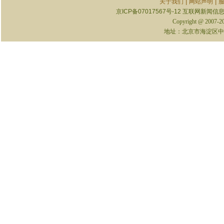
|
|
关于我们
网站声明
京ICP备07017567号-12
互联网新闻信息服
Copyright @ 2007-
地址：北京市海淀区中关村