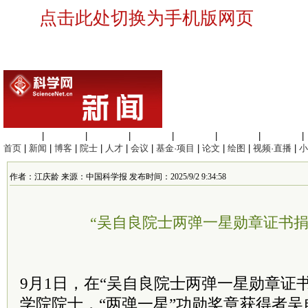
点击此处切换为手机版网页
生命科学
|
医学科学
|
化学科学
|
工程材料
|
信息科学
|
地球科学
|
数理科学
|
首页
|
新闻
|
博客
|
院士
|
人才
|
会议
|
基金·项目
|
论文
|
绘图
|
视频·直播
|
小
作者：江庆龄 来源：中国科学报 发布时间：2025/9/2 9:34:58
“吴自良院士两弹一星勋章证书捐
9月1日，在“吴自良
院士
两弹一星勋章证书
学院
院士，“两弹一星”功勋奖章获得者