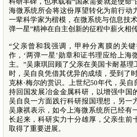
科研丰碑，也承载着“国家需要就是使命
海微系统所会将这份厚望转化为前行动
一辈科学家为楷模，在微系统与信息技术
弹一星”精神在自主创新的征程中薪火相
“父亲曾和我强调，甲种分离膜的关
作，‘两弹一星’勋章和证书理应给上海
主。”吴康琪回顾了父亲在美国卡耐基理
时，吴自良凭借其优异的成绩，受到了时
克林·梅尔的赏识。上世纪50年代，吴
持回国发展冶金金属科研，以增强中国
吴自良一方面践行科研报国理想，另一
吴康祺表示，如
今上
海微系统所已经有
长起来，科研实力十分雄厚，父亲生前
取得了重要进展。