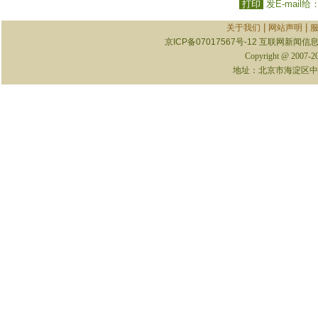
打印
发E-mail给
|
|
关于我们
网站声明
京ICP备07017567号-12
互联网新闻信息服
Copyright @ 2007-
地址：北京市海淀区中关村