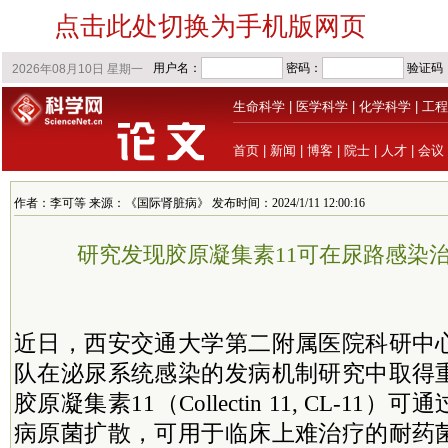
点击此处切换为手机版网页
生命科学
|
医学科学
|
化学科学
|
工程
首页
|
新闻
|
博客
|
院士
|
人才
|
会议
作者：李可等 来源：《国际肾脏病》 发布时间：2024/1/11 12:00:16
研究发现胶原凝集素11可在尿路感染
近日，西安交通大学第二附属医院科研中
队在泌尿系统感染的发病机制研究中取得
胶原凝集素11（Collectin 11, CL-1
病原菌扩散，可用于临床上难治疗的耐药