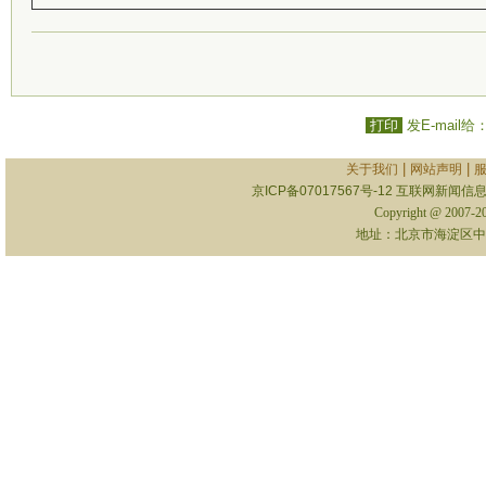
打印
发E-mail给
|
|
关于我们
网站声明
京ICP备07017567号-12
互联网新闻信息服
Copyright @ 2007-
地址：北京市海淀区中关村