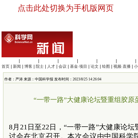
点击此处切换为手机版网页
生命科学
|
医学科学
|
化学科学
|
工程材料
|
信息科学
|
地球科学
|
数理科学
|
首页
|
新闻
|
博客
|
院士
|
人才
|
会议
|
基金·项目
|
论文
|
绘图
|
视频·直播
|
小
作者：严涛 来源：中国科学报 发布时间：2023/8/25 14:26:04
“一带一路”大健康论坛暨重组胶原
8月21日至22日，“一带一路”大健康论
讨会在北京召开。本次会议由中国科学