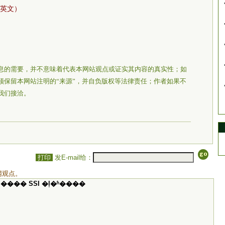
英文）
息的需要，并不意味着代表本网站观点或证实其内容的真实性；如
须保留本网站注明的“来源”，并自负版权等法律责任；作者如果不
我们接洽。
打印
发E-mail给：
网观点。
���� SSI �ļ�ʱ����