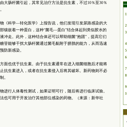
染由大肠杆菌引起，其常见治疗方法是抗生素，不过10％至30％
一
。
1
物《科学—转化医学》上报告说，他们发现引发尿路感染的大
2
部镶嵌着一种蛋白，这种“菌毛—蛋白”结合体起到类似胶水的
3
液冲走。此外，这种结合体还可以帮助细菌“抱团”，提高它们
糖苷能够干扰大肠杆菌通过菌毛黏附于膀胱的能力，从而迅速
4
预防新感染。
5
6
方面也优于抗生素。由于抗生素通常在进入细菌细胞后才能将
7
止抗生素进入，或者在抗生素侵入后将其破坏。新药物则不必
8
制。
9
物进行人体毒性测试，如果证明可行，随后将进行临床试验。
1
法也可用于开发治疗其他部位感染的药物。（来源：新华社