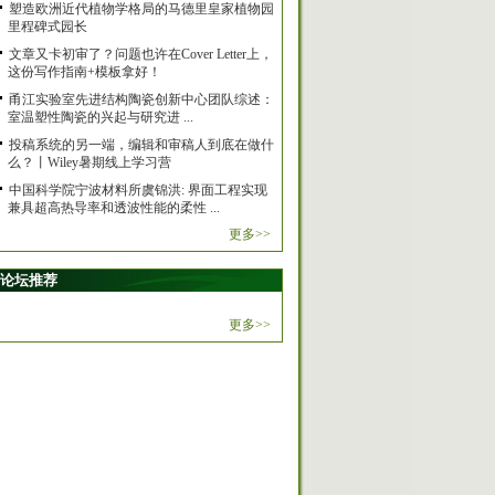
塑造欧洲近代植物学格局的马德里皇家植物园
里程碑式园长
文章又卡初审了？问题也许在Cover Letter上，
这份写作指南+模板拿好！
甬江实验室先进结构陶瓷创新中心团队综述：
室温塑性陶瓷的兴起与研究进 ...
投稿系统的另一端，编辑和审稿人到底在做什
么？丨Wiley暑期线上学习营
中国科学院宁波材料所虞锦洪: 界面工程实现
兼具超高热导率和透波性能的柔性 ...
更多>>
论坛推荐
更多>>