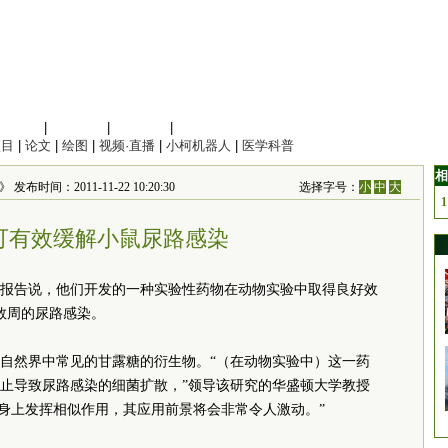
信息科学
|
地球科学
|
数理科学
|
管理综合
项目
|
论文
|
绘图
|
视频·直播
|
小柯机器人
|
医学科普
相
发布时间：2011-11-22 10:20:30
选择字号：
小
中
大
1
可有效缓解小鼠尿路感染
6日报告说，他们开发的一种实验性药物在动物实验中取得良好效
数周的尿路感染。
自然界中常见的甘露糖的衍生物。“（在动物实验中）这一药
止导致尿路感染的细菌扩散，”领导该研究的华盛顿大学教授
类身上发挥相似作用，其应用前景将会非常令人激动。”