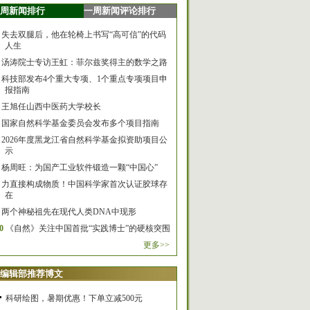
周新闻排行
一周新闻评论排行
失去双腿后，他在轮椅上书写“高可信”的代码
人生
汤涛院士专访王虹：菲尔兹奖得主的数学之路
科技部发布4个重大专项、1个重点专项项目申
报指南
王旭任山西中医药大学校长
国家自然科学基金委员会发布多个项目指南
2026年度黑龙江省自然科学基金拟资助项目公
示
杨周旺：为国产工业软件锻造一颗“中国心”
力直接构成物质！中国科学家首次认证胶球存
在
两个神秘祖先在现代人类DNA中现形
0
《自然》关注中国首批“实践博士”的硬核突围
更多>>
编辑部推荐博文
科研绘图，暑期优惠！下单立减500元