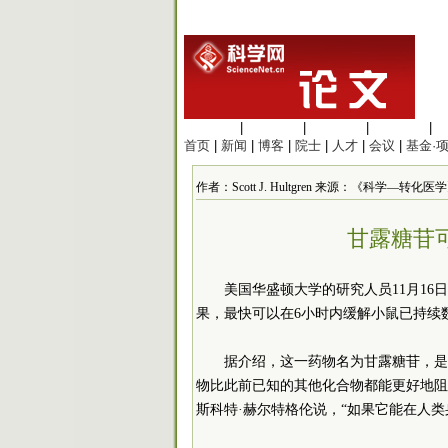
生命科学
|
医学科学
|
化学科学
|
工程材料
|
首页
|
新闻
|
博客
|
院士
|
人才
|
会议
|
基金·
作者：Scott J. Hultgren 来源：《科学—转化医学》 
甘露糖苷
美国华盛顿大学的研究人员11月1
果，最快可以在6小时内缓解小鼠已持续
据介绍，这一药物名为甘露糖苷，是
物比此前已知的其他化合物都能更好地阻
斯科特·赫尔特格伦说，“如果它能在人