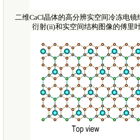
二维CaCl晶体的高分辨实空间冷冻电镜结
衍射(ii)和实空间结构图像的傅里叶变