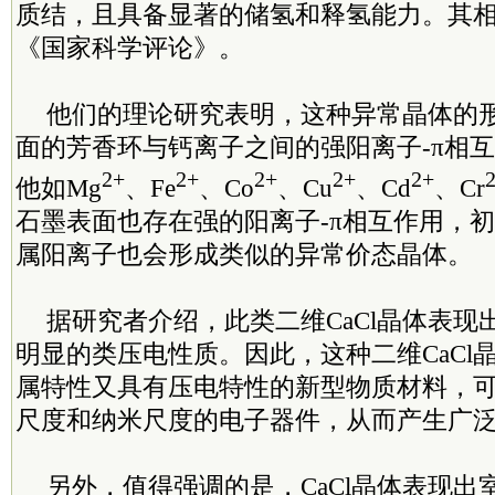
质结，且具备显著的储氢和释氢能力。
其
《国家科学评论》。
他们的理论研究表明，这种异常晶体的
面的芳香环与钙离子之间的强阳离子-π相
2+
2+
2+
2+
2+
他如Mg
、Fe
、Co
、Cu
、Cd
、Cr
石墨表面也存在强的阳离子-π相互作用，
属阳离子也会形成类似的异常价态晶体。
据研究者介绍，此类二维CaCl晶体表现
明显的类压电性质。因此，这种二维CaCl
属特性又具有压电特性的新型物质材料，
尺度和纳米尺度的电子器件，从而产生广
另外，值得强调的是，CaCl晶体表现出