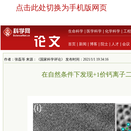
点击此处切换为手机版网页
生命科学
|
医学科学
|
化学科学
|
工程
首页
|
新闻
|
博客
|
院士
|
人才
|
会议
作者：张磊等 来源：《国家科学评论》 发布时间：2021/1/1 19:34:16
在自然条件下发现+1价钙离子