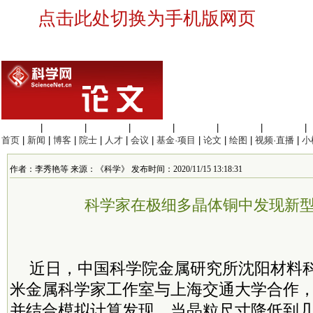
点击此处切换为手机版网页
生命科学
|
医学科学
|
化学科学
|
工程材料
|
信息科学
|
地球科学
|
数理科学
|
首页
|
新闻
|
博客
|
院士
|
人才
|
会议
|
基金·项目
|
论文
|
绘图
|
视频·直播
|
小
作者：李秀艳等 来源：《科学》 发布时间：2020/11/15 13:18:31
科学家在极细多晶体铜中发现新
近日，中国
科学院
金属研究所沈阳材料
米金属科学家工作室与上海交通大学合作
并结合模拟计算发现，当晶粒尺寸降低到