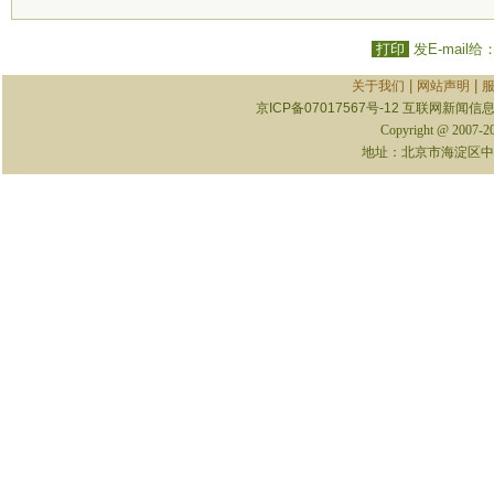
打印
发E-mail给
|
|
关于我们
网站声明
京ICP备07017567号-12
互联网新闻信息服
Copyright @ 2007-
地址：北京市海淀区中关村