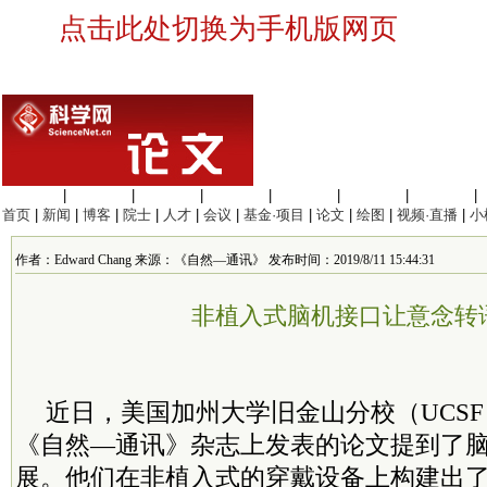
点击此处切换为手机版网页
生命科学
|
医学科学
|
化学科学
|
工程材料
|
信息科学
|
地球科学
|
数理科学
|
首页
|
新闻
|
博客
|
院士
|
人才
|
会议
|
基金·项目
|
论文
|
绘图
|
视频·直播
|
小
作者：Edward Chang 来源：《自然—通讯》 发布时间：2019/8/11 15:44:31
非植入式脑机接口让意念转
近日，美国加州大学旧金山分校（UCSF）和
《自然—通讯》杂志上发表的论文提到了
展。他们在非植入式的穿戴设备上构建出了