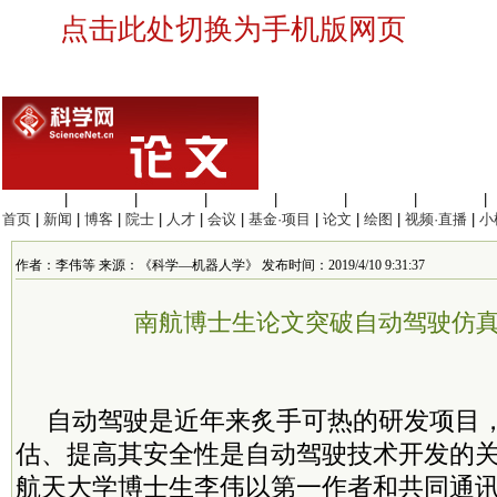
点击此处切换为手机版网页
生命科学
|
医学科学
|
化学科学
|
工程材料
|
信息科学
|
地球科学
|
数理科学
|
首页
|
新闻
|
博客
|
院士
|
人才
|
会议
|
基金·项目
|
论文
|
绘图
|
视频·直播
|
小
作者：李伟等 来源：《科学—机器人学》 发布时间：2019/4/10 9:31:37
南航博士生论文突破自动驾驶仿
自动驾驶是近年来炙手可热的研发项目
估、提高其安全性是自动驾驶技术开发的
航天大学博士生李伟以第一作者和共同通