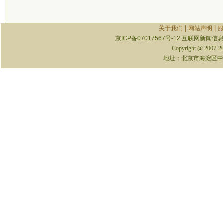
|
|
关于我们
网站声明
京ICP备07017567号-12
互联网新闻信息服
Copyright @ 2007-
地址：北京市海淀区中关村