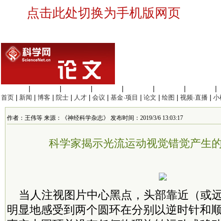
点击此处切换为手机版网页
生命科学
|
医学科学
|
化学科学
|
工程材料
|
信息科学
|
地球科学
|
数理科学
|
首页
|
新闻
|
博客
|
院士
|
人才
|
会议
|
基金·项目
|
论文
|
绘图
|
视频·直播
|
小
作者：王伟等 来源：《神经科学杂志》 发布时间：2019/3/6 13:03:17
科学家揭示光流运动视觉错觉产生
当人注视图片中心黑点，头部靠近（或远
明显地感受到两个圆环在分别以逆时针和