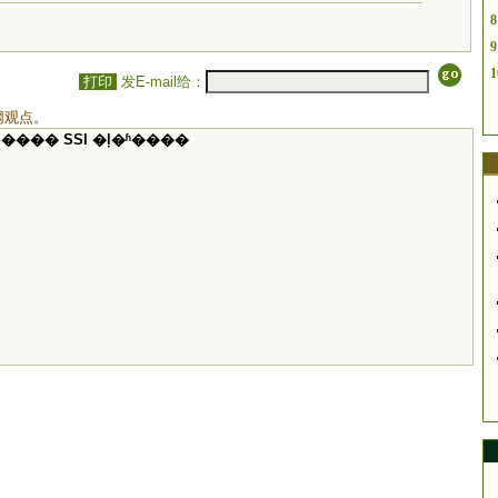
8
9
1
打印
发E-mail给：
网观点。
���� SSI �ļ�ʱ����