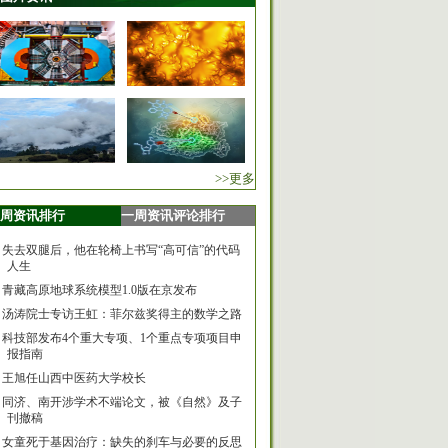
>>更多
周资讯排行
一周资讯评论排行
失去双腿后，他在轮椅上书写“高可信”的代码
人生
青藏高原地球系统模型1.0版在京发布
汤涛院士专访王虹：菲尔兹奖得主的数学之路
科技部发布4个重大专项、1个重点专项项目申
报指南
王旭任山西中医药大学校长
同济、南开涉学术不端论文，被《自然》及子
刊撤稿
女童死于基因治疗：缺失的刹车与必要的反思