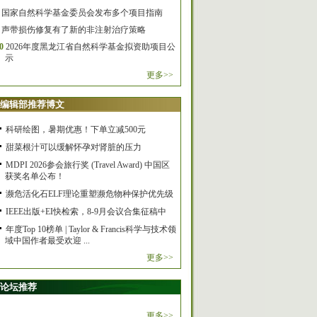
国家自然科学基金委员会发布多个项目指南
声带损伤修复有了新的非注射治疗策略
0
2026年度黑龙江省自然科学基金拟资助项目公
示
更多>>
编辑部推荐博文
科研绘图，暑期优惠！下单立减500元
甜菜根汁可以缓解怀孕对肾脏的压力
MDPI 2026参会旅行奖 (Travel Award) 中国区
获奖名单公布！
濒危活化石ELF理论重塑濒危物种保护优先级
IEEE出版+EI快检索，8-9月会议合集征稿中
年度Top 10榜单 | Taylor & Francis科学与技术领
域中国作者最受欢迎 ...
更多>>
论坛推荐
更多>>