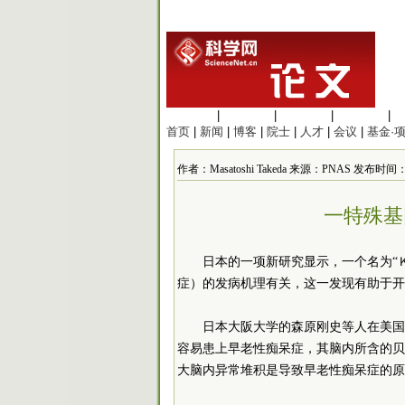
生命科学
|
医学科学
|
化学科学
|
工程材料
|
首页
|
新闻
|
博客
|
院士
|
人才
|
会议
|
基金·
作者：Masatoshi Takeda 来源：PNAS 发布时间：201
一特殊基
日本的一项新研究显示，一个名为“
症）的发病机理有关，这一发现有助于开
日本大阪大学的森原刚史等人在美国
容易患上早老性痴呆症，其脑内所含的贝
大脑内异常堆积是导致早老性痴呆症的原