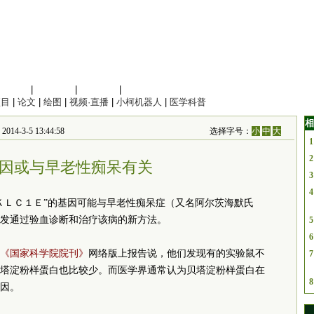
信息科学
|
地球科学
|
数理科学
|
管理综合
项目
|
论文
|
绘图
|
视频·直播
|
小柯机器人
|
医学科普
相
4-3-5 13:44:58
选择字号：
小
中
大
1
2
因或与早老性痴呆有关
3
4
ＫＬＣ１Ｅ”的基因可能与早老性痴呆症（又名阿尔茨海默氏
发通过验血诊断和治疗该病的新方法。
5
6
《国家科学院院刊》
网络版上报告说，他们发现有的实验鼠不
7
塔淀粉样蛋白也比较少。而医学界通常认为贝塔淀粉样蛋白在
8
因。