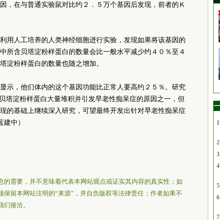
因，在与普通实验鼠对比约２．５万个基因后发现，前者的Ｋ
利用人工培养的人类神经细胞进行实验，发现如果将该基因的
中所含贝塔淀粉样蛋白的数量会比一般水平减少约４０％至４
塔淀粉样蛋白的数量也随之增加。
显示，他们体内的这个基因功能比正常人要高约２５％。研究
致贝塔淀粉样蛋白大量堆积并引发早老性痴呆症的原因之一，但
一
现的基础上继续深入研究，可望最终开发出针对早老性痴呆症
蓝建中）
1
2
3
4
息的需要，并不意味着代表本网站观点或证实其内容的真实性；如
5
须保留本网站注明的“来源”，并自负版权等法律责任；作者如果不
6
我们接洽。
7