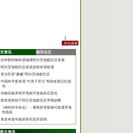
站内规定
|
手机版
关资讯
相关论文
抗抑郁药物有望减缓阿尔茨海默氏症发展
阿尔茨海默氏症发病进程有望延缓
美斥巨资“豪赌”阿尔茨海默氏症
中国科学家发现“牛蒡子苷元”有助改善记忆损
伤
动物实验表明牙周病可使痴呆症恶化
新发现有助于阿尔茨海默氏症早期诊断
《神经科学杂志》：葡萄籽萃取物可延缓早老
性痴呆
美发布老年痴呆研究指导原则
图片资讯