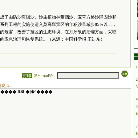
成了由防沙障阻沙、沙生植物林带挡沙、麦草方格沙障固沙和
系列工程的实施使进入莫高窟窟区的年积沙量减少85％以上，
的危害，改善了窟区的生态环境。在月牙泉的治理方面，采取
的应急治理和恢复系统。（来源：中国科学报 王进东）
一
1
打印
发E-mail给：
2
网观点。
3
���� SSI �ļ�ʱ����
4
5
6
7
8