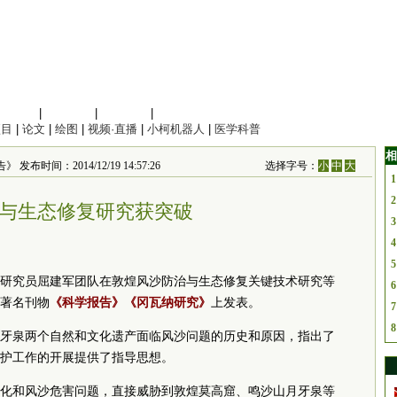
信息科学
|
地球科学
|
数理科学
|
管理综合
项目
|
论文
|
绘图
|
视频·直播
|
小柯机器人
|
医学科普
相
》 发布时间：2014/12/19 14:57:26
选择字号：
小
中
大
1
2
与生态修复研究获突破
3
4
5
研究员屈建军团队在敦煌风沙防治与生态修复关键技术研究等
6
著名刊物
《科学报告》
《冈瓦纳研究》
上发表。
7
8
牙泉两个自然和文化遗产面临风沙问题的历史和原因，指出了
护工作的开展提供了指导思想。
化和风沙危害问题，直接威胁到敦煌莫高窟、鸣沙山月牙泉等