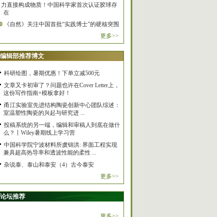
力直接构成物质！中国科学家首次认证胶球存
在
0
《自然》关注中国首批“实践博士”的硬核突围
更多>>
编辑部推荐博文
科研绘图，暑期优惠！下单立减500元
文章又卡初审了？问题也许在Cover Letter上，
这份写作指南+模板拿好！
甬江实验室先进结构陶瓷创新中心团队综述：
室温塑性陶瓷的兴起与研究进 ...
投稿系统的另一端，编辑和审稿人到底在做什
么？丨Wiley暑期线上学习营
中国科学院宁波材料所虞锦洪: 界面工程实现
兼具超高热导率和透波性能的柔性 ...
杂说泰、泰山和泰安（4）古今泰安
更多>>
论坛推荐
更多>>